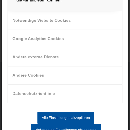
Keine Jobs gefunden.
Notwendige Website Cookies
Google Analytics Cookies
Andere externe Dienste
Andere Cookies
KONTAKT
Datenschutzrichtlinie
Hacker Feinmechanik GmbH
Im Polder 2 / Neuhausen
94560 Offenberg
Alle Einstellungen akzeptieren
Tel. +49 991 99800 – 0
Fax. +49 991 91564