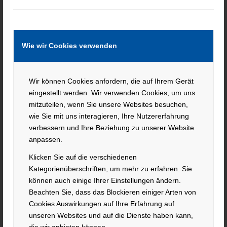
One key benefit of tracking your sessions is the ability
to remain objective. It's easy to let emotions cloud
your judgment after a big win or a tough loss. But
when you have the numbers in front of you, it's easier
Wie wir Cookies verwenden
to stay grounded and make decisions based on facts
rather than feelings.
Wir können Cookies anfordern, die auf Ihrem Gerät
eingestellt werden. Wir verwenden Cookies, um uns
In summary, whether you're relying on a poker bot AI
mitzuteilen, wenn Sie unsere Websites besuchen,
or playing every hand yourself, session tracking is a
wie Sie mit uns interagieren, Ihre Nutzererfahrung
valuable habit. It gives you the insights needed to
verbessern und Ihre Beziehung zu unserer Website
anpassen.
grow as a player and make smarter choices at the
table. With consistent tracking and honest analysis,
Klicken Sie auf die verschiedenen
your poker game can reach new levels.
Kategorienüberschriften, um mehr zu erfahren. Sie
können auch einige Ihrer Einstellungen ändern.
Beachten Sie, dass das Blockieren einiger Arten von
Cookies Auswirkungen auf Ihre Erfahrung auf
Current job openings at AIFARMBOTS
unseren Websites und auf die Dienste haben kann,
die wir anbieten können.