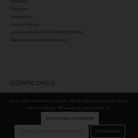
Drehteile
Frästeile
Schleifteile
5-Achs-Fräsen
Laserbeschriftung / Lohnbeschriftung
Seminarräume weisses haus
DOWNLOADS
Allgemeine Geschäftsbedingungen
Diese Seite verwendet Cookies. Mit der Weiternutzung der Seite,
Zertifikate & Urkunden
stimmen Sie der Verwendung von Cookies zu.
Prospekte & Produktblätter
Einstellungen akzeptieren
Verberge nur die Benachrichtigung
Einstellungen