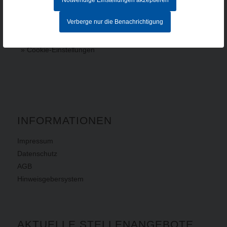
Notwendige Einstellungen akzeptieren
contact@hacker-feinmechanik.de
Verberge nur die Benachrichtigung
Ihr Weg zu uns
» Cookie-Einstellungen
INFORMATIONEN
Impressum
Datenschutz
AGB
Hinweisgebersystem
AKTUELLE STELLENANGEBOTE