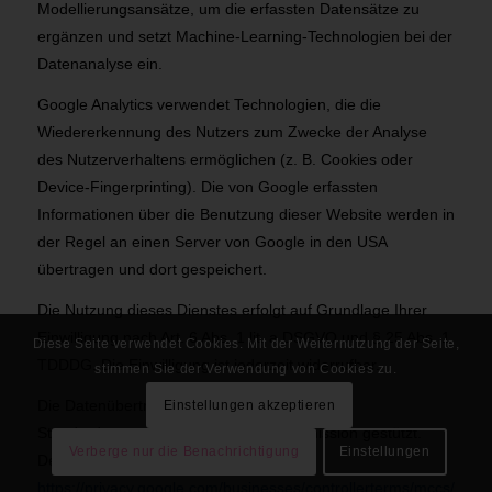
Modellierungsansätze, um die erfassten Datensätze zu
ergänzen und setzt Machine-Learning-Technologien bei der
Datenanalyse ein.
Google Analytics verwendet Technologien, die die
Wiedererkennung des Nutzers zum Zwecke der Analyse
des Nutzerverhaltens ermöglichen (z. B. Cookies oder
Device-Fingerprinting). Die von Google erfassten
Informationen über die Benutzung dieser Website werden in
der Regel an einen Server von Google in den USA
übertragen und dort gespeichert.
Die Nutzung dieses Dienstes erfolgt auf Grundlage Ihrer
Einwilligung nach Art. 6 Abs. 1 lit. a DSGVO und § 25 Abs. 1
Diese Seite verwendet Cookies. Mit der Weiternutzung der Seite,
TDDDG. Die Einwilligung ist jederzeit widerrufbar.
stimmen Sie der Verwendung von Cookies zu.
Die Datenübertragung in die USA wird auf die
Einstellungen akzeptieren
Standardvertragsklauseln der EU-Kommission gestützt.
Verberge nur die Benachrichtigung
Einstellungen
Details finden Sie hier:
https://privacy.google.com/businesses/controllerterms/mccs/
.