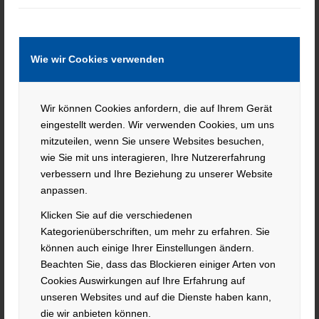
Rechtmäßigkeit der bis zum Widerruf erfolgten
Datenverarbeitung bleibt vom Widerruf unberührt.
Wie wir Cookies verwenden
Widerspruchsrecht gegen die
Datenerhebung in besonderen Fällen
Wir können Cookies anfordern, die auf Ihrem Gerät
sowie gegen Direktwerbung (Art. 21
eingestellt werden. Wir verwenden Cookies, um uns
mitzuteilen, wenn Sie unsere Websites besuchen,
DSGVO)
wie Sie mit uns interagieren, Ihre Nutzererfahrung
verbessern und Ihre Beziehung zu unserer Website
WENN DIE DATENVERARBEITUNG AUF GRUNDLAGE
anpassen.
VON ART. 6 ABS. 1 LIT. E ODER F DSGVO ERFOLGT,
HABEN SIE JEDERZEIT DAS RECHT, AUS GRÜNDEN, DIE
Klicken Sie auf die verschiedenen
SICH AUS IHRER BESONDEREN SITUATION ERGEBEN,
Kategorienüberschriften, um mehr zu erfahren. Sie
können auch einige Ihrer Einstellungen ändern.
GEGEN DIE VERARBEITUNG IHRER
Beachten Sie, dass das Blockieren einiger Arten von
PERSONENBEZOGENEN DATEN WIDERSPRUCH
Cookies Auswirkungen auf Ihre Erfahrung auf
EINZULEGEN; DIES GILT AUCH FÜR EIN AUF DIESE
unseren Websites und auf die Dienste haben kann,
BESTIMMUNGEN GESTÜTZTES PROFILING. DIE
die wir anbieten können.