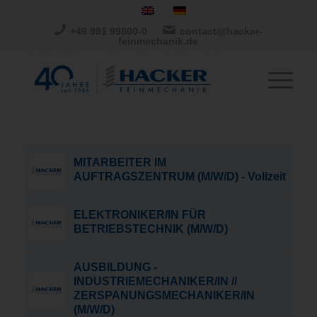
+49 991 99800-0
contact@hacker-
feinmechanik.de
MITARBEITER IM
AUFTRAGSZENTRUM (M/W/D) - Vollzeit
ELEKTRONIKER/IN FÜR
BETRIEBSTECHNIK (M/W/D)
AUSBILDUNG -
INDUSTRIEMECHANIKER/IN //
ZERSPANUNGSMECHANIKER/IN
(M/W/D)