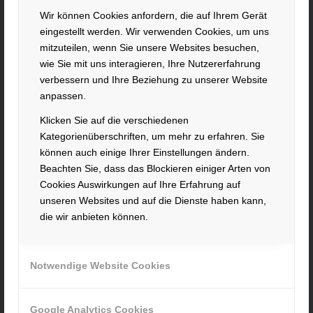
Im Polder 2 / Neuhausen
Wir können Cookies anfordern, die auf Ihrem Gerät
94560 Offenberg
eingestellt werden. Wir verwenden Cookies, um uns
Tel. +49 991 99800 – 0
mitzuteilen, wenn Sie unsere Websites besuchen,
Fax. +49 991 91564
wie Sie mit uns interagieren, Ihre Nutzererfahrung
contact@hacker-feinmechanik.de
verbessern und Ihre Beziehung zu unserer Website
anpassen.
Ihr Weg zu uns
Klicken Sie auf die verschiedenen
Kategorienüberschriften, um mehr zu erfahren. Sie
» Cookie-Einstellungen
können auch einige Ihrer Einstellungen ändern.
Beachten Sie, dass das Blockieren einiger Arten von
Cookies Auswirkungen auf Ihre Erfahrung auf
unseren Websites und auf die Dienste haben kann,
die wir anbieten können.
INFORMATIONEN
Impressum
Notwendige Website Cookies
Datenschutz
AGB
Google Analytics Cookies