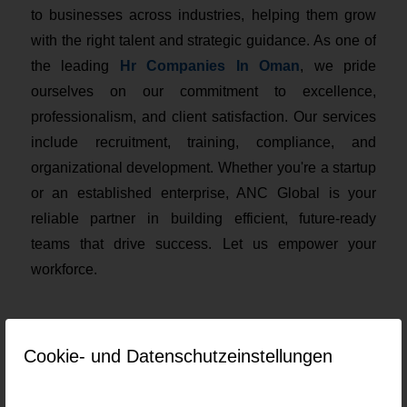
to businesses across industries, helping them grow
with the right talent and strategic guidance. As one of
the leading
Hr Companies In Oman
, we pride
ourselves on our commitment to excellence,
professionalism, and client satisfaction. Our services
include recruitment, training, compliance, and
organizational development. Whether you're a startup
or an established enterprise, ANC Global is your
reliable partner in building efficient, future-ready
teams that drive success. Let us empower your
workforce.
Current job openings at ANC Global
Cookie- und Datenschutzeinstellungen
Keine Jobs gefunden.