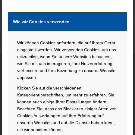
Wie wir Cookies verwenden
Wir können Cookies anfordern, die auf Ihrem Gerät
eingestellt werden. Wir verwenden Cookies, um uns
mitzuteilen, wenn Sie unsere Websites besuchen,
wie Sie mit uns interagieren, Ihre Nutzererfahrung
verbessern und Ihre Beziehung zu unserer Website
KONTAKT
anpassen.
Klicken Sie auf die verschiedenen
Hacker Feinmechanik GmbH
Kategorienüberschriften, um mehr zu erfahren. Sie
Im Polder 2 / Neuhausen
können auch einige Ihrer Einstellungen ändern.
94560 Offenberg
Beachten Sie, dass das Blockieren einiger Arten von
Tel. +49 991 99800 – 0
Cookies Auswirkungen auf Ihre Erfahrung auf
Fax. +49 991 91564
unseren Websites und auf die Dienste haben kann,
contact@hacker-feinmechanik.de
die wir anbieten können.