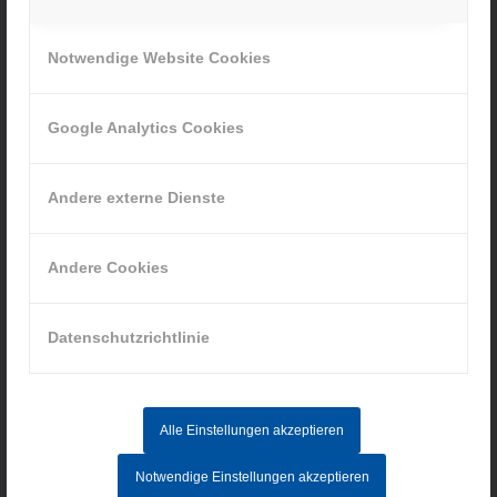
Ihr Weg zu uns
Notwendige Website Cookies
» Cookie-Einstellungen
Google Analytics Cookies
Andere externe Dienste
INFORMATIONEN
Andere Cookies
Impressum
Datenschutz
AGB
Datenschutzrichtlinie
Hinweisgebersystem
Alle Einstellungen akzeptieren
AKTUELLE STELLENANGEBOTE
Notwendige Einstellungen akzeptieren