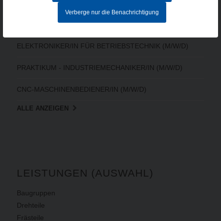
MITARBEITER IM AUFTRAGSZENTRUM (M/W/D) - Vollzeit
Verberge nur die Benachrichtigung
CNC-FACHKRAFT (M/W/D)
ELEKTRONIKER/IN FÜR BETRIEBSTECHNIK (M/W/D)
PRAKTIKUM - INDUSTRIEMECHANIKER/IN (M/W/D)
CNC-MASCHINENBEDIENER/IN (M/W/D)
ALLE ANZEIGEN
LEISTUNGEN (AUSWAHL)
Baugruppen
Drehteile
Frästeile