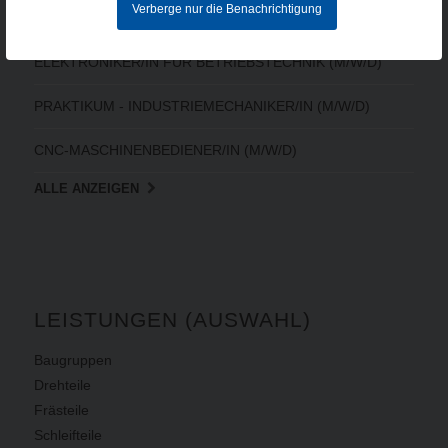
Verberge nur die Benachrichtigung
CNC-FACHKRAFT (M/W/D)
ELEKTRONIKER/IN FÜR BETRIEBSTECHNIK (M/W/D)
PRAKTIKUM - INDUSTRIEMECHANIKER/IN (M/W/D)
CNC-MASCHINENBEDIENER/IN (M/W/D)
ALLE ANZEIGEN
LEISTUNGEN (AUSWAHL)
Baugruppen
Drehteile
Frästeile
Schleifteile