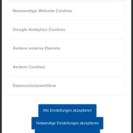
» Cookie-Einstellungen
Notwendige Website Cookies
Google Analytics Cookies
Andere externe Dienste
INFORMATIONEN
Impressum
Andere Cookies
Datenschutz
AGB
Hinweisgebersystem
Datenschutzrichtlinie
AKTUELLE STELLENANGEBOTE
Alle Einstellungen akzeptieren
Notwendige Einstellungen akzeptieren
MITARBEITER IM AUFTRAGSZENTRUM (M/W/D) - Vollzeit