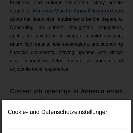
business, and cultural exploration. Many people
search for
Armenia eVisa for Egypt Citizens
to learn
about the latest visa requirements before departure.
Depending on current immigration regulations,
applicants may need to prepare a valid passport,
return flight details, hotel reservations, and supporting
financial documents. Staying updated with official
visa information helps ensure a smooth and
enjoyable travel experience.
Current job openings at Armenia eVisa
for Egypt Citizens
Cookie- und Datenschutzeinstellungen
Keine Jobs gefunden.