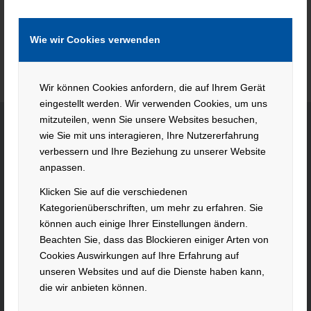
Wie wir Cookies verwenden
Wir können Cookies anfordern, die auf Ihrem Gerät
eingestellt werden. Wir verwenden Cookies, um uns
mitzuteilen, wenn Sie unsere Websites besuchen,
wie Sie mit uns interagieren, Ihre Nutzererfahrung
verbessern und Ihre Beziehung zu unserer Website
KONTAKT
anpassen.
Hacker Feinmechanik GmbH
Klicken Sie auf die verschiedenen
Im Polder 2 / Neuhausen
Kategorienüberschriften, um mehr zu erfahren. Sie
94560 Offenberg
können auch einige Ihrer Einstellungen ändern.
Tel. +49 991 99800 – 0
Beachten Sie, dass das Blockieren einiger Arten von
Fax. +49 991 91564
Cookies Auswirkungen auf Ihre Erfahrung auf
unseren Websites und auf die Dienste haben kann,
contact@hacker-feinmechanik.de
die wir anbieten können.
Ihr Weg zu uns