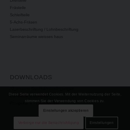
Drehteile
Frästeile
Schleifteile
5-Achs-Fräsen
Laserbeschriftung / Lohnbeschriftung
Seminarräume weisses haus
DOWNLOADS
Allgemeine Geschäftsbedingungen
Diese Seite verwendet Cookies. Mit der Weiternutzung der Seite,
Zertifikate & Urkunden
stimmen Sie der Verwendung von Cookies zu.
Prospekte & Produktblätter
Einstellungen akzeptieren
Verberge nur die Benachrichtigung
Einstellungen