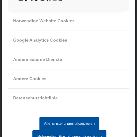
contact@hacker-feinmechanik.de
Ihr Weg zu uns
Notwendige Website Cookies
» Cookie-Einstellungen
Google Analytics Cookies
Andere externe Dienste
INFORMATIONEN
Andere Cookies
Impressum
Datenschutz
Datenschutzrichtlinie
AGB
Hinweisgebersystem
Alle Einstellungen akzeptieren
AKTUELLE STELLENANGEBOTE
Notwendige Einstellungen akzeptieren