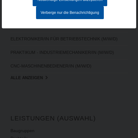
MITARBEITER IM AUFTRAGSZENTRUM (M/W/D) - Vollzeit
Verberge nur die Benachrichtigung
CNC-FACHKRAFT (M/W/D)
ELEKTRONIKER/IN FÜR BETRIEBSTECHNIK (M/W/D)
PRAKTIKUM - INDUSTRIEMECHANIKER/IN (M/W/D)
CNC-MASCHINENBEDIENER/IN (M/W/D)
ALLE ANZEIGEN
LEISTUNGEN (AUSWAHL)
Baugruppen