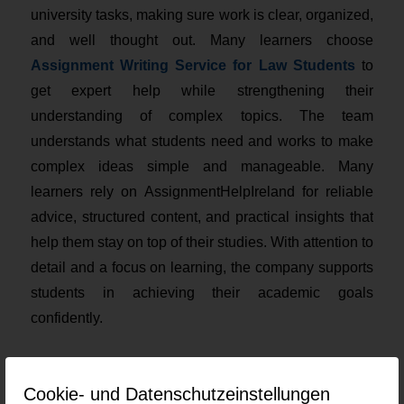
university tasks, making sure work is clear, organized,
and well thought out. Many learners choose
Assignment Writing Service for Law Students
to
get expert help while strengthening their
understanding of complex topics. The team
understands what students need and works to make
complex ideas simple and manageable. Many
learners rely on AssignmentHelpIreland for reliable
advice, structured content, and practical insights that
help them stay on top of their studies. With attention to
detail and a focus on learning, the company supports
students in achieving their academic goals
confidently.
Current job openings at Assignment
Cookie- und Datenschutzeinstellungen