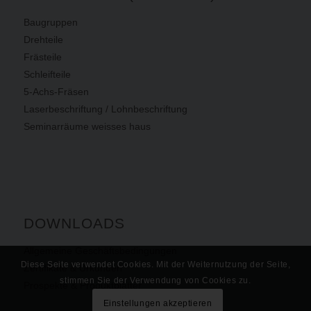
Baugruppen
Drehteile
Frästeile
Schleifteile
5-Achs-Fräsen
Laserbeschriftung / Lohnbeschriftung
Seminarräume weisses haus
DOWNLOADS
Allgemeine Geschäftsbedingungen
Diese Seite verwendet Cookies. Mit der Weiternutzung der Seite,
Zertifikate & Urkunden
stimmen Sie der Verwendung von Cookies zu.
Prospekte & Produktblätter
Einstellungen akzeptieren