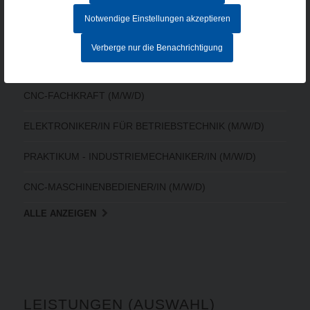
Notwendige Einstellungen akzeptieren
AKTUELLE STELLENANGEBOTE
Verberge nur die Benachrichtigung
MITARBEITER IM AUFTRAGSZENTRUM (M/W/D) - Vollzeit
CNC-FACHKRAFT (M/W/D)
ELEKTRONIKER/IN FÜR BETRIEBSTECHNIK (M/W/D)
PRAKTIKUM - INDUSTRIEMECHANIKER/IN (M/W/D)
CNC-MASCHINENBEDIENER/IN (M/W/D)
ALLE ANZEIGEN
LEISTUNGEN (AUSWAHL)