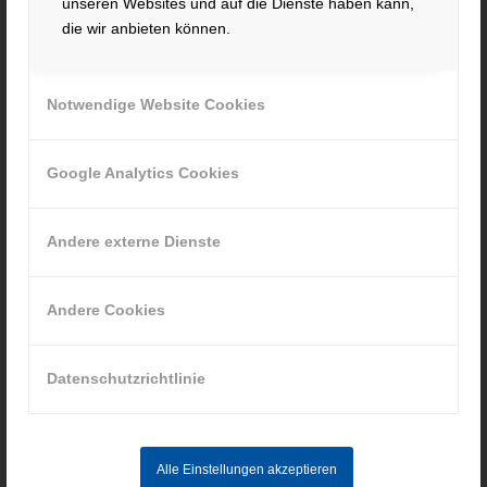
unseren Websites und auf die Dienste haben kann,
Tel. +49 991 99800 – 0
die wir anbieten können.
Fax. +49 991 91564
contact@hacker-feinmechanik.de
Notwendige Website Cookies
Ihr Weg zu uns
» Cookie-Einstellungen
Google Analytics Cookies
Andere externe Dienste
Andere Cookies
INFORMATIONEN
Impressum
Datenschutzrichtlinie
Datenschutz
AGB
Hinweisgebersystem
Alle Einstellungen akzeptieren