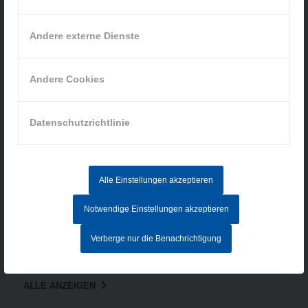
Datenschutz
AGB
Andere externe Dienste
Hinweisgebersystem
Andere Cookies
AKTUELLE STELLENANGEBOTE
Datenschutzrichtlinie
MITARBEITER IM AUFTRAGSZENTRUM (M/W/D) - Vollzeit
CNC-FACHKRAFT (M/W/D)
Alle Einstellungen akzeptieren
ELEKTRONIKER/IN FÜR BETRIEBSTECHNIK (M/W/D)
Notwendige Einstellungen akzeptieren
PRAKTIKUM - INDUSTRIEMECHANIKER/IN (M/W/D)
Verberge nur die Benachrichtigung
CNC-MASCHINENBEDIENER/IN (M/W/D)
ALLE ANZEIGEN