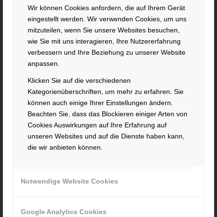
KONTAKT
Wir können Cookies anfordern, die auf Ihrem Gerät
eingestellt werden. Wir verwenden Cookies, um uns
Hacker Feinmechanik GmbH
mitzuteilen, wenn Sie unsere Websites besuchen,
Im Polder 2 / Neuhausen
wie Sie mit uns interagieren, Ihre Nutzererfahrung
94560 Offenberg
verbessern und Ihre Beziehung zu unserer Website
Tel. +49 991 99800 – 0
anpassen.
Fax. +49 991 91564
Klicken Sie auf die verschiedenen
contact@hacker-feinmechanik.de
Kategorienüberschriften, um mehr zu erfahren. Sie
Ihr Weg zu uns
können auch einige Ihrer Einstellungen ändern.
Beachten Sie, dass das Blockieren einiger Arten von
» Cookie-Einstellungen
Cookies Auswirkungen auf Ihre Erfahrung auf
unseren Websites und auf die Dienste haben kann,
die wir anbieten können.
Notwendige Website Cookies
INFORMATIONEN
Google Analytics Cookies
Impressum