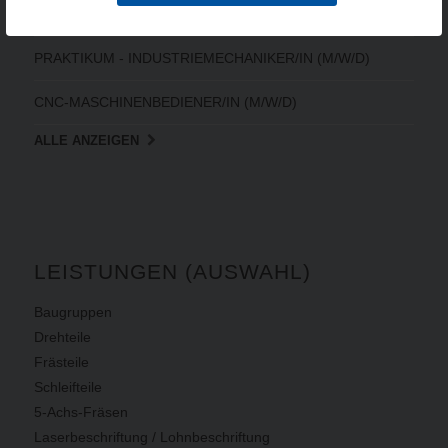
ELEKTRONIKER/IN FÜR BETRIEBSTECHNIK (M/W/D)
PRAKTIKUM - INDUSTRIEMECHANIKER/IN (M/W/D)
CNC-MASCHINENBEDIENER/IN (M/W/D)
ALLE ANZEIGEN
LEISTUNGEN (AUSWAHL)
Baugruppen
Drehteile
Frästeile
Schleifteile
5-Achs-Fräsen
Laserbeschriftung / Lohnbeschriftung