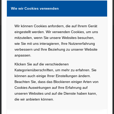
Wie wir Cookies verwenden
Wir können Cookies anfordern, die auf Ihrem Gerät
eingestellt werden. Wir verwenden Cookies, um uns
mitzuteilen, wenn Sie unsere Websites besuchen,
wie Sie mit uns interagieren, Ihre Nutzererfahrung
KONTAKT
verbessern und Ihre Beziehung zu unserer Website
anpassen.
Hacker Feinmechanik GmbH
Im Polder 2 / Neuhausen
Klicken Sie auf die verschiedenen
94560 Offenberg
Kategorienüberschriften, um mehr zu erfahren. Sie
Tel. +49 991 99800 – 0
können auch einige Ihrer Einstellungen ändern.
Fax. +49 991 91564
Beachten Sie, dass das Blockieren einiger Arten von
contact@hacker-feinmechanik.de
Cookies Auswirkungen auf Ihre Erfahrung auf
unseren Websites und auf die Dienste haben kann,
Ihr Weg zu uns
die wir anbieten können.
» Cookie-Einstellungen