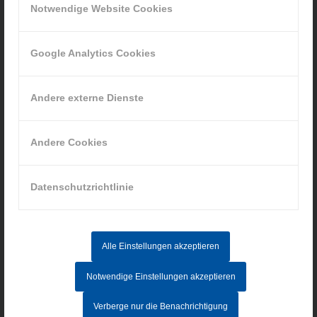
Notwendige Website Cookies
Google Analytics Cookies
INFORMATIONEN
Andere externe Dienste
Impressum
Datenschutz
Andere Cookies
AGB
Hinweisgebersystem
Datenschutzrichtlinie
AKTUELLE STELLENANGEBOTE
Alle Einstellungen akzeptieren
MITARBEITER IM AUFTRAGSZENTRUM (M/W/D) - Vollzeit
Notwendige Einstellungen akzeptieren
CNC-FACHKRAFT (M/W/D)
Verberge nur die Benachrichtigung