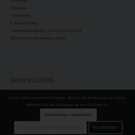
Drehteile
Frästeile
Schleifteile
5-Achs-Fräsen
Laserbeschriftung / Lohnbeschriftung
Seminarräume weisses haus
DOWNLOADS
Allgemeine Geschäftsbedingungen
Diese Seite verwendet Cookies. Mit der Weiternutzung der Seite,
Zertifikate & Urkunden
stimmen Sie der Verwendung von Cookies zu.
Prospekte & Produktblätter
Einstellungen akzeptieren
Verberge nur die Benachrichtigung
Einstellungen