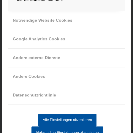
contact@hacker-feinmechanik.de
Ihr Weg zu uns
Notwendige Website Cookies
» Cookie-Einstellungen
Google Analytics Cookies
Andere externe Dienste
INFORMATIONEN
Andere Cookies
Impressum
Datenschutz
Datenschutzrichtlinie
AGB
Hinweisgebersystem
Alle Einstellungen akzeptieren
AKTUELLE STELLENANGEBOTE
Notwendige Einstellungen akzeptieren