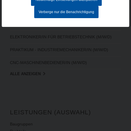
MITARBEITER IM AUFTRAGSZENTRUM (M/W/D) - Vollzeit
Verberge nur die Benachrichtigung
CNC-FACHKRAFT (M/W/D)
ELEKTRONIKER/IN FÜR BETRIEBSTECHNIK (M/W/D)
PRAKTIKUM - INDUSTRIEMECHANIKER/IN (M/W/D)
CNC-MASCHINENBEDIENER/IN (M/W/D)
ALLE ANZEIGEN
LEISTUNGEN (AUSWAHL)
Baugruppen