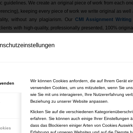
c guidelines. We create an original piece of work from each one 
erencing), keeping every piece of work we write original as well
ality, without any plagiarism. Our
CMI Assignment Writing
clients with high-quality, professionally presented, 100% origin
ceived merit or distinction on many occasions. We are the ac
r CMI learners in Brighton and throughout the south east, an
nschutzeinstellungen
 outcomes!
ob openings at CMI Assignment Help UK
Wir können Cookies anfordern, die auf Ihrem Gerät ein
rwenden
verwenden Cookies, um uns mitzuteilen, wenn Sie un
efunden.
wie Sie mit uns interagieren, Ihre Nutzererfahrung ver
Beziehung zu unserer Website anpassen.
e
Klicken Sie auf die verschiedenen Kategorienüberschr
erfahren. Sie können auch einige Ihrer Einstellungen 
dass das Blockieren einiger Arten von Cookies Auswir
ookies
Erfahrung auf unseren Websites und auf die Dienste h