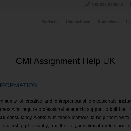
+49 991 99800-0
Startseite
Unternehmen
Kompetenz
Le
CMI Assignment Help UK
NFORMATION
ommunity of creative and entrepreneurial professionals incl
ners who require professional academic support to build on th
ur consultancy works with these learners to help them write t
ir leadership philosophy, and their organisational understandin