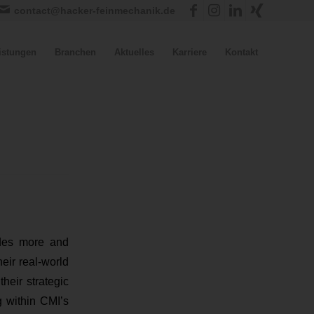
contact@hacker-feinmechanik.de
istungen
Branchen
Aktuelles
Karriere
Kontakt
udes more and
eir real-world
heir strategic
g within CMI’s