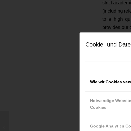
strict academi
(including ref
to a high qu
provides our 
which have re
of choice fo
Cookie- und Date
produce real
Current j
Wie wir Cookies ve
Keine Jobs g
Notwendige Websit
Cookies
Google Analytics C
sportyjacket2025@