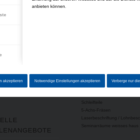
anbieten können.
ste
RMATIONEN
LEISTUNGEN
e
(AUSWAHL)
um
utz
Baugruppen
en akzeptieren
Notwendige Einstellungen akzeptieren
Verberge nur di
Drehteile
ebersystem
Frästeile
Schleifteile
5-Achs-Fräsen
Laserbeschriftung / Lohnbesc
ELLE
Seminarräume weisses haus
LENANGEBOTE