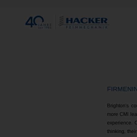
FIRMENI
Brighton's c
more CMI lear
experience. O
thinking, the