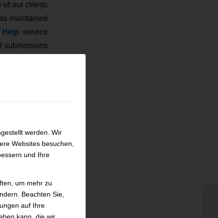
of our clients
 as maintained
 Help
service
al submissions
ademic partner
d together we
gestellt werden. Wir
sere Websites besuchen,
bessern und Ihre
iften, um mehr zu
ändern. Beachten Sie,
kungen auf Ihre
Ge
aben kann, die wir