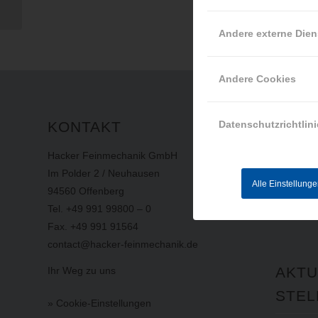
Andere externe Dien
Andere Cookies
KONTAKT
INFO
Datenschutzrichtlini
Hacker Feinmechanik GmbH
Impress
Im Polder 2 / Neuhausen
Datensch
Alle Einstellung
94560 Offenberg
AGB
Tel. +49 991 99800 – 0
Hinweisg
Fax. +49 991 91564
contact@hacker-feinmechanik.de
AKTU
Ihr Weg zu uns
STEL
» Cookie-Einstellungen