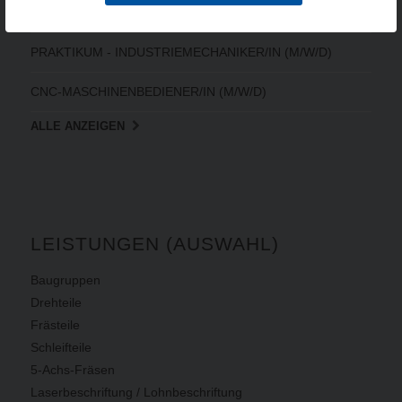
ELEKTRONIKER/IN FÜR BETRIEBSTECHNIK (M/W/D)
PRAKTIKUM - INDUSTRIEMECHANIKER/IN (M/W/D)
CNC-MASCHINENBEDIENER/IN (M/W/D)
ALLE ANZEIGEN
LEISTUNGEN (AUSWAHL)
Baugruppen
Drehteile
Frästeile
Schleifteile
5-Achs-Fräsen
Laserbeschriftung / Lohnbeschriftung