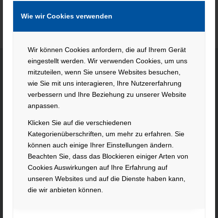
Wie wir Cookies verwenden
Wir können Cookies anfordern, die auf Ihrem Gerät
eingestellt werden. Wir verwenden Cookies, um uns
mitzuteilen, wenn Sie unsere Websites besuchen,
wie Sie mit uns interagieren, Ihre Nutzererfahrung
KONTAKT
verbessern und Ihre Beziehung zu unserer Website
anpassen.
Hacker Feinmechanik GmbH
Im Polder 2 / Neuhausen
Klicken Sie auf die verschiedenen
94560 Offenberg
Kategorienüberschriften, um mehr zu erfahren. Sie
Tel. +49 991 99800 – 0
können auch einige Ihrer Einstellungen ändern.
Fax. +49 991 91564
Beachten Sie, dass das Blockieren einiger Arten von
contact@hacker-feinmechanik.de
Cookies Auswirkungen auf Ihre Erfahrung auf
unseren Websites und auf die Dienste haben kann,
Ihr Weg zu uns
die wir anbieten können.
» Cookie-Einstellungen