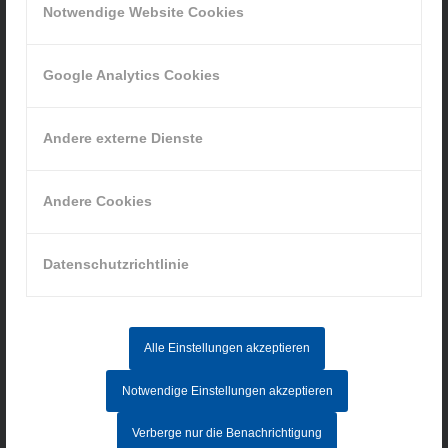
Notwendige Website Cookies
Google Analytics Cookies
INFORMATIONEN
Andere externe Dienste
Impressum
Datenschutz
Andere Cookies
AGB
Hinweisgebersystem
Datenschutzrichtlinie
AKTUELLE STELLENANGEBOTE
Alle Einstellungen akzeptieren
MITARBEITER IM AUFTRAGSZENTRUM (M/W/D) - Vollzeit
Notwendige Einstellungen akzeptieren
CNC-FACHKRAFT (M/W/D)
Verberge nur die Benachrichtigung