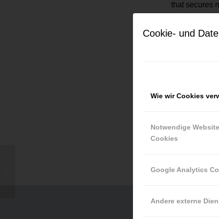
that secures 
Cookie- und Date
Current jo
Keine Jobs g
Wie wir Cookies ve
Notwendige Websit
Cookies
Google Analytics C
Custom Patches Maker
Andere externe Dien