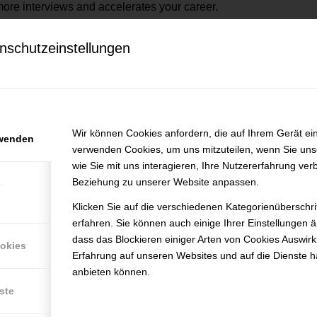
more interviews and accelerates your career.
nschutzeinstellungen
b openings at CV Ireland
efunden.
Wir können Cookies anfordern, die auf Ihrem Gerät ein
rwenden
verwenden Cookies, um uns mitzuteilen, wenn Sie un
wie Sie mit uns interagieren, Ihre Nutzererfahrung ver
Beziehung zu unserer Website anpassen.
e
Klicken Sie auf die verschiedenen Kategorienüberschr
erfahren. Sie können auch einige Ihrer Einstellungen 
dass das Blockieren einiger Arten von Cookies Auswir
ookies
Erfahrung auf unseren Websites und auf die Dienste h
anbieten können.
ste