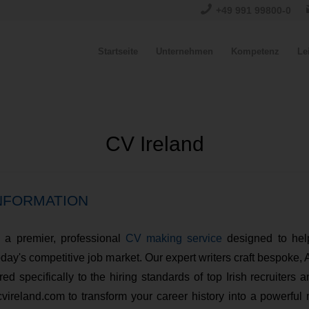
+49 991 99800-0
Startseite
Unternehmen
Kompetenz
Le
CV Ireland
NFORMATION
s a premier, professional
CV making service
designed to hel
oday's competitive job market. Our expert writers craft bespoke,
ed specifically to the hiring standards of top Irish recruiters 
cvireland.com to transform your career history into a powerful 