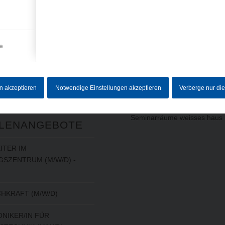
RMATIONEN
LEISTUNGEN
(AUSWAHL)
um
utz
Baugruppen
e
Drehteile
ebersystem
Frästeile
Schleifteile
en akzeptieren
Notwendige Einstellungen akzeptieren
Verberge nur di
5-Achs-Fräsen
Laserbeschriftung / Lohnbesc
ELLE
Seminarräume weisses haus
LENANGEBOTE
ITER IM
SZENTRUM (M/W/D) -
HKRAFT (M/W/D)
NIKER/IN FÜR