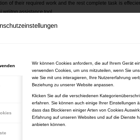
ion of their required work and the rest complete task is effecie
i wriitng assistance tool.
nschutzeinstellungen
b openings at Dissertation Writer AI
efunden.
Wir können Cookies anfordern, die auf Ihrem Gerät ein
rwenden
verwenden Cookies, um uns mitzuteilen, wenn Sie un
wie Sie mit uns interagieren, Ihre Nutzererfahrung ver
Beziehung zu unserer Website anpassen.
e
Klicken Sie auf die verschiedenen Kategorienüberschr
erfahren. Sie können auch einige Ihrer Einstellungen 
dass das Blockieren einiger Arten von Cookies Auswir
ookies
Erfahrung auf unseren Websites und auf die Dienste h
anbieten können.
ste