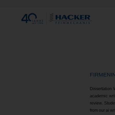
FIRMENI
Dissertation 
academic writi
review. Stude
from our ai wr