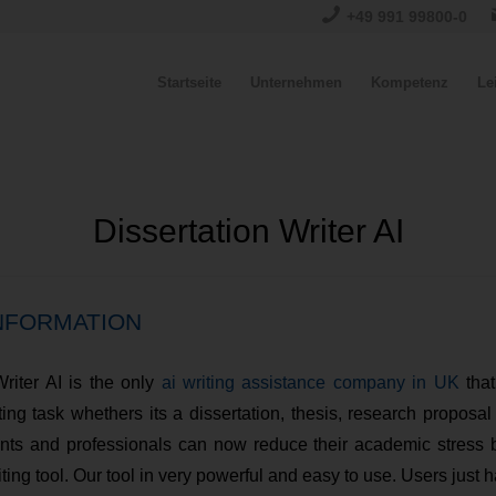
+49 991 99800-0
Startseite
Unternehmen
Kompetenz
Le
Dissertation Writer AI
NFORMATION
Writer AI is the only
ai writing assistance company in UK
that
ng task whethers its a dissertation, thesis, research proposal o
nts and professionals can now reduce their academic stress 
iting tool. Our tool in very powerful and easy to use. Users just 