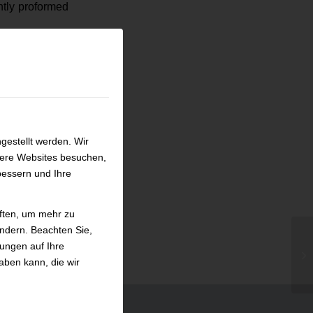
ntly proformed
gestellt werden. Wir
sere Websites besuchen,
bessern und Ihre
iften, um mehr zu
ändern. Beachten Sie,
kungen auf Ihre
Bl
aben kann, die wir