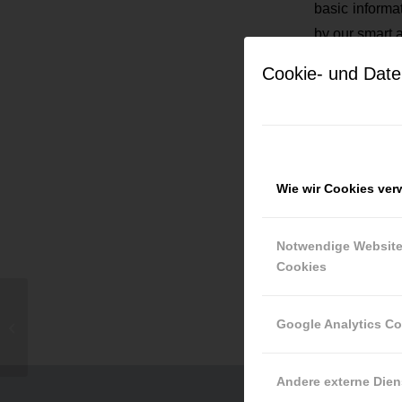
basic informat
by our smart a
Cookie- und Date
Current jo
Keine Jobs g
Wie wir Cookies ve
Notwendige Websit
Cookies
Google Analytics C
H&S Properties
Andere externe Dien