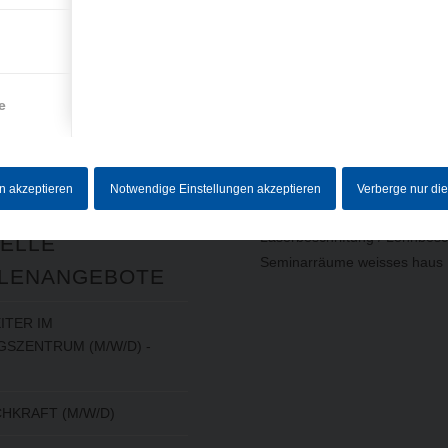
RMATIONEN
LEISTUNGEN
(AUSWAHL)
um
utz
e
Baugruppen
Drehteile
ebersystem
Frästeile
Schleifteile
en akzeptieren
Notwendige Einstellungen akzeptieren
Verberge nur di
5-Achs-Fräsen
Laserbeschriftung / Lohnbesc
ELLE
Seminarräume weisses haus
LENANGEBOTE
ITER IM
SZENTRUM (M/W/D) -
HKRAFT (M/W/D)