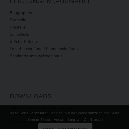
LEISTUNGEN (AUSWAHL)
Baugruppen
Drehteile
Frästeile
Schleifteile
5-Achs-Fräsen
Laserbeschriftung / Lohnbeschriftung
Seminarräume weisses haus
DOWNLOADS
Allgemeine Geschäftsbedingungen
Diese Seite verwendet Cookies. Mit der Weiternutzung der Seite,
Zertifikate & Urkunden
stimmen Sie der Verwendung von Cookies zu.
Prospekte & Produktblätter