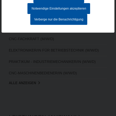
Notwendige Einstellungen akzeptieren
AKTUELLE STELLENANGEBOTE
Verberge nur die Benachrichtigung
MITARBEITER IM AUFTRAGSZENTRUM (M/W/D) - Vollzeit
CNC-FACHKRAFT (M/W/D)
ELEKTRONIKER/IN FÜR BETRIEBSTECHNIK (M/W/D)
PRAKTIKUM - INDUSTRIEMECHANIKER/IN (M/W/D)
CNC-MASCHINENBEDIENER/IN (M/W/D)
ALLE ANZEIGEN