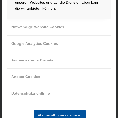
94560 Offenberg
unseren Websites und auf die Dienste haben kann,
Tel. +49 991 99800 – 0
die wir anbieten können.
Fax. +49 991 91564
contact@hacker-feinmechanik.de
Notwendige Website Cookies
Ihr Weg zu uns
» Cookie-Einstellungen
Google Analytics Cookies
Andere externe Dienste
Andere Cookies
INFORMATIONEN
Impressum
Datenschutzrichtlinie
Datenschutz
AGB
Hinweisgebersystem
Alle Einstellungen akzeptieren