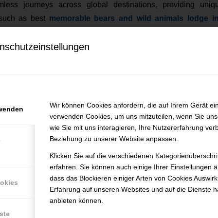
mless journeys across global destinations, providing uni
 such as best
memorable bears and wild animals lodge 
king unforgettable and well-organized adventures.
nschutzeinstellungen
b openings at Epic Travel
efunden.
Wir können Cookies anfordern, die auf Ihrem Gerät ein
rwenden
verwenden Cookies, um uns mitzuteilen, wenn Sie un
wie Sie mit uns interagieren, Ihre Nutzererfahrung ver
Beziehung zu unserer Website anpassen.
e
Klicken Sie auf die verschiedenen Kategorienüberschr
erfahren. Sie können auch einige Ihrer Einstellungen 
dass das Blockieren einiger Arten von Cookies Auswir
ookies
Erfahrung auf unseren Websites und auf die Dienste h
anbieten können.
ste