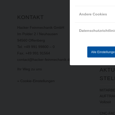
Andere Cookies
KONTAKT
INFO
Hacker Feinmechanik GmbH
Impress
Datenschutzrichtlini
Im Polder 2 / Neuhausen
Datensch
94560 Offenberg
AGB
Tel. +49 991 99800 – 0
Hinweisg
Alle Einstellung
Fax. +49 991 91564
contact@hacker-feinmechanik.de
AKTU
Ihr Weg zu uns
STEL
» Cookie-Einstellungen
MITARBE
AUFTRAG
Vollzeit
CNC-FAC