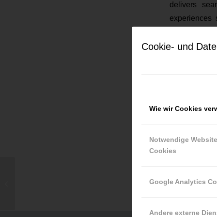
delivers sea
experiences
travelers see
Cookie- und Date
Current jo
Keine Jobs g
Wie wir Cookies ve
Notwendige Websit
Cookies
Google Analytics C
Cloud Innovators Solutions
Andere externe Dien