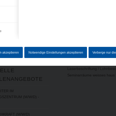
RMATIONEN
LEISTUNGEN
(AUSWAHL)
um
e
utz
Baugruppen
Drehteile
ebersystem
Frästeile
en akzeptieren
Notwendige Einstellungen akzeptieren
Verberge nur di
Schleifteile
5-Achs-Fräsen
Laserbeschriftung / Lohnbesc
ELLE
Seminarräume weisses haus
LENANGEBOTE
ITER IM
SZENTRUM (M/W/D) -
HKRAFT (M/W/D)