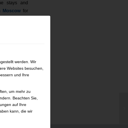
que stays and
in Moscow
for
gestellt werden. Wir
sere Websites besuchen,
bessern und Ihre
iften, um mehr zu
ändern. Beachten Sie,
kungen auf Ihre
Th
aben kann, die wir