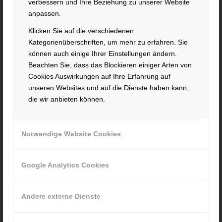
verbessern und Ihre Beziehung zu unserer Website
anpassen.
» Cookie-Einstellungen
Klicken Sie auf die verschiedenen
Kategorienüberschriften, um mehr zu erfahren. Sie
können auch einige Ihrer Einstellungen ändern.
Beachten Sie, dass das Blockieren einiger Arten von
Cookies Auswirkungen auf Ihre Erfahrung auf
unseren Websites und auf die Dienste haben kann,
INFORMATIONEN
die wir anbieten können.
Impressum
Datenschutz
Notwendige Website Cookies
AGB
Hinweisgebersystem
Google Analytics Cookies
AKTUELLE STELLENANGEBOTE
Andere externe Dienste
MITARBEITER IM AUFTRAGSZENTRUM (M/W/D) - Vollzeit