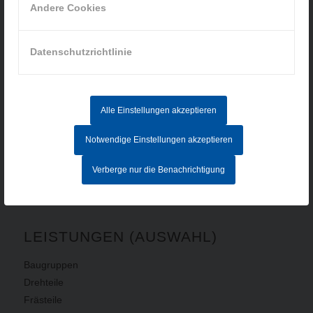
Andere Cookies
CNC-FACHKRAFT (M/W/D)
Datenschutzrichtlinie
ELEKTRONIKER/IN FÜR BETRIEBSTECHNIK (M/W/D)
PRAKTIKUM - INDUSTRIEMECHANIKER/IN (M/W/D)
Alle Einstellungen akzeptieren
CNC-MASCHINENBEDIENER/IN (M/W/D)
Notwendige Einstellungen akzeptieren
ALLE ANZEIGEN
Verberge nur die Benachrichtigung
LEISTUNGEN (AUSWAHL)
Baugruppen
Drehteile
Frästeile