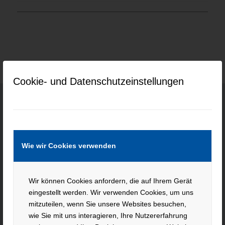
Cookie- und Datenschutzeinstellungen
KONTAKT
Hacker Feinmechanik GmbH
Wie wir Cookies verwenden
Im Polder 2 / Neuhausen
94560 Offenberg
Wir können Cookies anfordern, die auf Ihrem Gerät
Tel. +49 991 99800 – 0
eingestellt werden. Wir verwenden Cookies, um uns
Fax. +49 991 91564
mitzuteilen, wenn Sie unsere Websites besuchen,
contact@hacker-feinmechanik.de
wie Sie mit uns interagieren, Ihre Nutzererfahrung
Ihr Weg zu uns