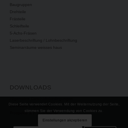
Baugruppen
Drehteile
Frästeile
Schleifteile
5-Achs-Fräsen
Laserbeschriftung / Lohnbeschriftung
Seminarräume weisses haus
DOWNLOADS
Allgemeine Geschäftsbedingungen
Diese Seite verwendet Cookies. Mit der Weiternutzung der Seite,
Zertifikate & Urkunden
stimmen Sie der Verwendung von Cookies zu.
Prospekte & Produktblätter
Einstellungen akzeptieren