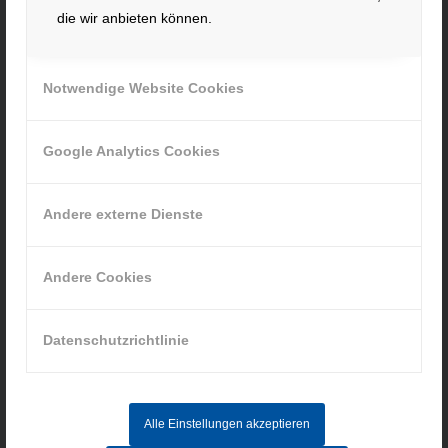
die wir anbieten können.
Fax. +49 991 91564
contact@hacker-feinmechanik.de
Ihr Weg zu uns
Notwendige Website Cookies
» Cookie-Einstellungen
Google Analytics Cookies
Andere externe Dienste
INFORMATIONEN
Andere Cookies
Impressum
Datenschutzrichtlinie
Datenschutz
AGB
Hinweisgebersystem
Alle Einstellungen akzeptieren