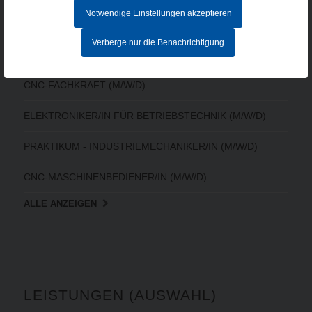
Notwendige Einstellungen akzeptieren
AKTUELLE STELLENANGEBOTE
Verberge nur die Benachrichtigung
MITARBEITER IM AUFTRAGSZENTRUM (M/W/D) - Vollzeit
CNC-FACHKRAFT (M/W/D)
ELEKTRONIKER/IN FÜR BETRIEBSTECHNIK (M/W/D)
PRAKTIKUM - INDUSTRIEMECHANIKER/IN (M/W/D)
CNC-MASCHINENBEDIENER/IN (M/W/D)
ALLE ANZEIGEN
LEISTUNGEN (AUSWAHL)