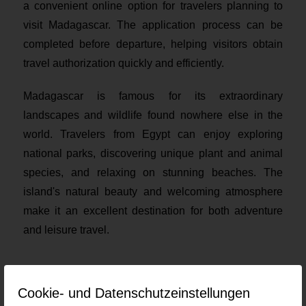
a convenient online option for travelers planning to
visit Madagascar. The application process can be
completed before departure, helping visitors obtain
travel authorization quickly and efficiently.
Madagascar is famous for its extraordinary
landscapes and wildlife found nowhere else in the
world. Travelers from Egypt can enjoy exploring
national parks, discovering unique plant and animal
species, and relaxing on stunning beaches. The
island's natural beauty and welcoming atmosphere
make it an excellent destination for both adventure
and leisure travel.
Current job openings at Madagascar
Cookie- und Datenschutzeinstellungen
eVisa for Egypt Citizens