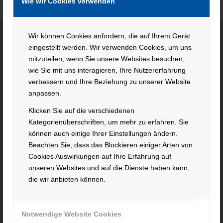
Wie wir Cookies verwenden
Wir können Cookies anfordern, die auf Ihrem Gerät
eingestellt werden. Wir verwenden Cookies, um uns
KONTAKT
mitzuteilen, wenn Sie unsere Websites besuchen,
wie Sie mit uns interagieren, Ihre Nutzererfahrung
Hacker Feinmechanik GmbH
verbessern und Ihre Beziehung zu unserer Website
Im Polder 2 / Neuhausen
anpassen.
94560 Offenberg
Klicken Sie auf die verschiedenen
Tel. +49 991 99800 – 0
Kategorienüberschriften, um mehr zu erfahren. Sie
Fax. +49 991 91564
können auch einige Ihrer Einstellungen ändern.
contact@hacker-feinmechanik.de
Beachten Sie, dass das Blockieren einiger Arten von
Cookies Auswirkungen auf Ihre Erfahrung auf
Ihr Weg zu uns
unseren Websites und auf die Dienste haben kann,
die wir anbieten können.
» Cookie-Einstellungen
Notwendige Website Cookies