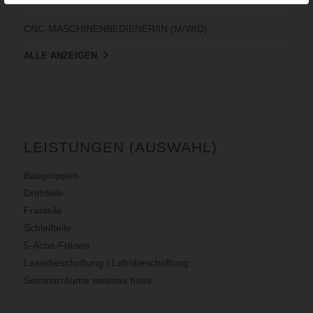
CNC-MASCHINENBEDIENER/IN (M/W/D)
ALLE ANZEIGEN
LEISTUNGEN (AUSWAHL)
Baugruppen
Drehteile
Frästeile
Schleifteile
5-Achs-Fräsen
Laserbeschriftung / Lohnbeschriftung
Seminarräume weisses haus