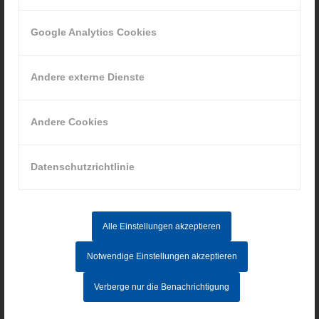
Google Analytics Cookies
INFORMATIONEN
Impressum
Andere externe Dienste
Datenschutz
AGB
Andere Cookies
Hinweisgebersystem
Datenschutzrichtlinie
AKTUELLE STELLENANGEBOTE
MITARBEITER IM AUFTRAGSZENTRUM (M/W/D) - Vollzeit
Alle Einstellungen akzeptieren
CNC-FACHKRAFT (M/W/D)
Notwendige Einstellungen akzeptieren
ELEKTRONIKER/IN FÜR BETRIEBSTECHNIK (M/W/D)
Verberge nur die Benachrichtigung
PRAKTIKUM - INDUSTRIEMECHANIKER/IN (M/W/D)