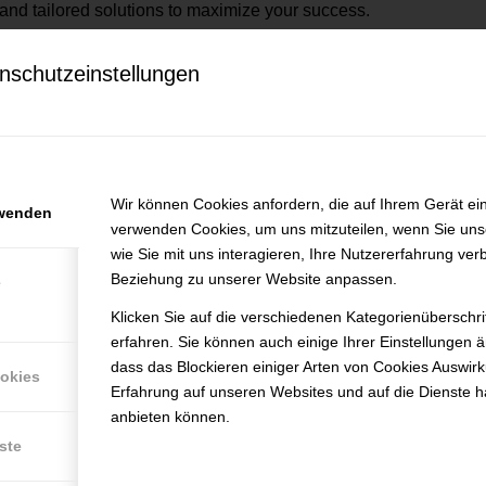
nd tailored solutions to maximize your success.
nschutzeinstellungen
ob openings at makimmigration
efunden.
Wir können Cookies anfordern, die auf Ihrem Gerät ein
rwenden
verwenden Cookies, um uns mitzuteilen, wenn Sie un
wie Sie mit uns interagieren, Ihre Nutzererfahrung ver
Beziehung zu unserer Website anpassen.
e
Klicken Sie auf die verschiedenen Kategorienüberschr
erfahren. Sie können auch einige Ihrer Einstellungen 
dass das Blockieren einiger Arten von Cookies Auswir
ookies
Erfahrung auf unseren Websites und auf die Dienste h
anbieten können.
ste