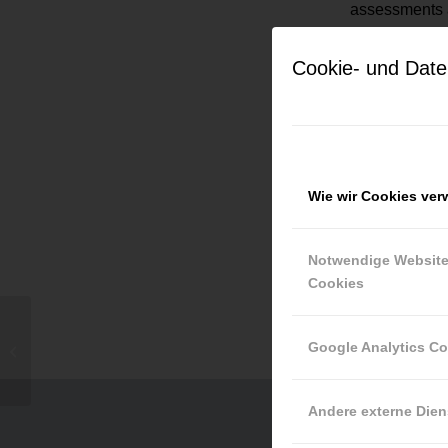
assessments a
Cookie- und Date
Current j
Keine Jobs g
Wie wir Cookies ve
Notwendige Websit
Cookies
Google Analytics C
Casefit
Andere externe Dien