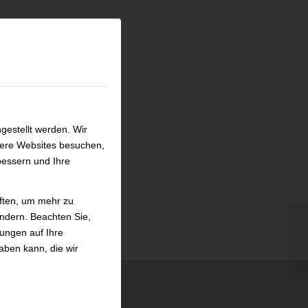
gestellt werden. Wir
sere Websites besuchen,
bessern und Ihre
iften, um mehr zu
ändern. Beachten Sie,
kungen auf Ihre
Co
aben kann, die wir