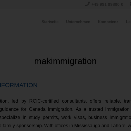
+49 991 99800-0
Startseite
Unternehmen
Kompetenz
Le
makimmigration
NFORMATION
ion, led by RCIC-certified consultants, offers reliable, tra
 guidance for Canada immigration. As a trusted immigration 
specialize in study permits, work visas, business immigrati
d family sponsorship. With offices in Mississauga and Lahore, w