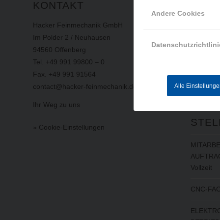
KONTAKT
INFO
Andere Cookies
Hacker Feinmechanik GmbH
Impress
Im Polder 2 / Neuhausen
Datensch
Datenschutzrichtlini
94560 Offenberg
AGB
Tel. +49 991 99800 – 0
Hinweisg
Fax. +49 991 91564
Alle Einstellung
contact@hacker-feinmechanik.de
AKTU
Ihr Weg zu uns
STEL
» Cookie-Einstellungen
MITARBE
AUFTRAG
Vollzeit
CNC-FAC
ELEKTRO