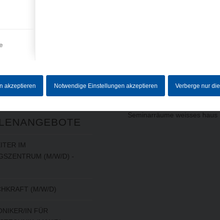
RMATIONEN
LEISTUNGEN
(AUSWAHL)
um
utz
Baugruppen
e
Drehteile
ebersystem
Frästeile
Schleifteile
en akzeptieren
Notwendige Einstellungen akzeptieren
Verberge nur di
5-Achs-Fräsen
Laserbeschriftung / Lohnbesc
ELLE
Seminarräume weisses haus
LENANGEBOTE
ITER IM
SZENTRUM (M/W/D) -
HKRAFT (M/W/D)
NIKER/IN FÜR