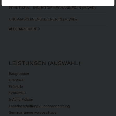
PRAKTIKUM - INDUSTRIEMECHANIKER/IN (M/W/D)
CNC-MASCHINENBEDIENER/IN (M/W/D)
ALLE ANZEIGEN
LEISTUNGEN (AUSWAHL)
Baugruppen
Drehteile
Frästeile
Schleifteile
5-Achs-Fräsen
Laserbeschriftung / Lohnbeschriftung
Seminarräume weisses haus