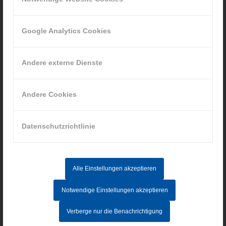
Google Analytics Cookies
INFORMATIONEN
Andere externe Dienste
Impressum
Datenschutz
AGB
Andere Cookies
Hinweisgebersystem
Datenschutzrichtlinie
AKTUELLE STELLENANGEBOTE
Alle Einstellungen akzeptieren
MITARBEITER IM AUFTRAGSZENTRUM (M/W/D) - Vollzeit
Notwendige Einstellungen akzeptieren
CNC-FACHKRAFT (M/W/D)
Verberge nur die Benachrichtigung
ELEKTRONIKER/IN FÜR BETRIEBSTECHNIK (M/W/D)