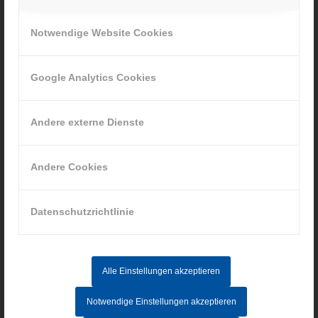
Ihr Weg zu uns
Notwendige Website Cookies
» Cookie-Einstellungen
Google Analytics Cookies
Andere externe Dienste
INFORMATIONEN
Impressum
Andere Cookies
Datenschutz
AGB
Datenschutzrichtlinie
Hinweisgebersystem
Alle Einstellungen akzeptieren
AKTUELLE STELLENANGEBOTE
Notwendige Einstellungen akzeptieren
MITARBEITER IM AUFTRAGSZENTRUM (M/W/D) - Vollzeit