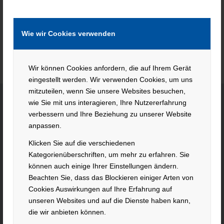
Wie wir Cookies verwenden
Wir können Cookies anfordern, die auf Ihrem Gerät
eingestellt werden. Wir verwenden Cookies, um uns
mitzuteilen, wenn Sie unsere Websites besuchen,
wie Sie mit uns interagieren, Ihre Nutzererfahrung
verbessern und Ihre Beziehung zu unserer Website
KONTAKT
anpassen.
Klicken Sie auf die verschiedenen
Hacker Feinmechanik GmbH
Kategorienüberschriften, um mehr zu erfahren. Sie
Im Polder 2 / Neuhausen
können auch einige Ihrer Einstellungen ändern.
94560 Offenberg
Beachten Sie, dass das Blockieren einiger Arten von
Tel. +49 991 99800 – 0
Cookies Auswirkungen auf Ihre Erfahrung auf
Fax. +49 991 91564
unseren Websites und auf die Dienste haben kann,
contact@hacker-feinmechanik.de
die wir anbieten können.