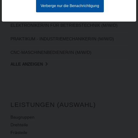
Verberge nur die Benachrichtigung
CNC-FACHKRAFT (M/W/D)
ELEKTRONIKER/IN FÜR BETRIEBSTECHNIK (M/W/D)
PRAKTIKUM - INDUSTRIEMECHANIKER/IN (M/W/D)
CNC-MASCHINENBEDIENER/IN (M/W/D)
ALLE ANZEIGEN
LEISTUNGEN (AUSWAHL)
Baugruppen
Drehteile
Frästeile