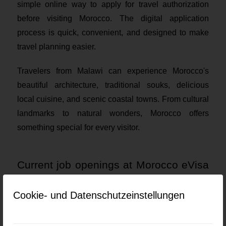
simple online way to apply for travel authorization
before visiting Morocco. The digital application
process is quick, convenient, and designed to make
travel planning easier.
Travelers from Malawi can experience Morocco's
beautiful architecture, traditional souks, delicious
local cuisine, and scenic coastal towns. From cultural
landmarks to natural wonders, Morocco offers
something special for every visitor.
Current job openings at Morocco eVisa
for Malawi Citizens
Cookie- und Datenschutzeinstellungen
Keine Jobs gefunden.