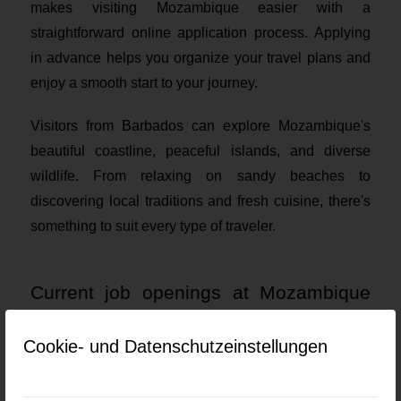
makes visiting Mozambique easier with a
straightforward online application process. Applying
in advance helps you organize your travel plans and
enjoy a smooth start to your journey.
Visitors from Barbados can explore Mozambique's
beautiful coastline, peaceful islands, and diverse
wildlife. From relaxing on sandy beaches to
discovering local traditions and fresh cuisine, there's
something to suit every type of traveler.
Current job openings at Mozambique
eVisa for Barbados Citizens
Cookie- und Datenschutzeinstellungen
Keine Jobs gefunden.