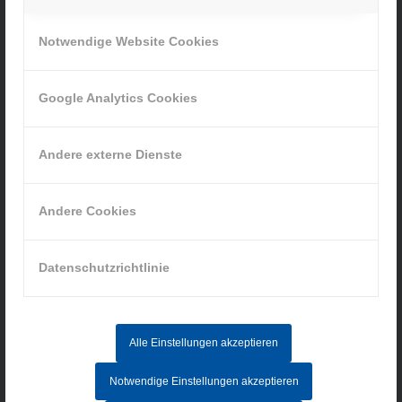
Ihr Weg zu uns
Notwendige Website Cookies
» Cookie-Einstellungen
Google Analytics Cookies
Andere externe Dienste
INFORMATIONEN
Impressum
Andere Cookies
Datenschutz
AGB
Datenschutzrichtlinie
Hinweisgebersystem
Alle Einstellungen akzeptieren
AKTUELLE STELLENANGEBOTE
Notwendige Einstellungen akzeptieren
MITARBEITER IM AUFTRAGSZENTRUM (M/W/D) - Vollzeit