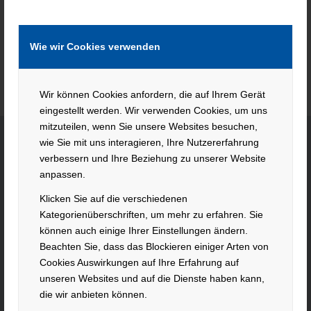
Wie wir Cookies verwenden
Wir können Cookies anfordern, die auf Ihrem Gerät
eingestellt werden. Wir verwenden Cookies, um uns
mitzuteilen, wenn Sie unsere Websites besuchen,
wie Sie mit uns interagieren, Ihre Nutzererfahrung
verbessern und Ihre Beziehung zu unserer Website
KONTAKT
anpassen.
Klicken Sie auf die verschiedenen
Hacker Feinmechanik GmbH
Kategorienüberschriften, um mehr zu erfahren. Sie
Im Polder 2 / Neuhausen
können auch einige Ihrer Einstellungen ändern.
94560 Offenberg
Beachten Sie, dass das Blockieren einiger Arten von
Tel. +49 991 99800 – 0
Cookies Auswirkungen auf Ihre Erfahrung auf
Fax. +49 991 91564
unseren Websites und auf die Dienste haben kann,
contact@hacker-feinmechanik.de
die wir anbieten können.