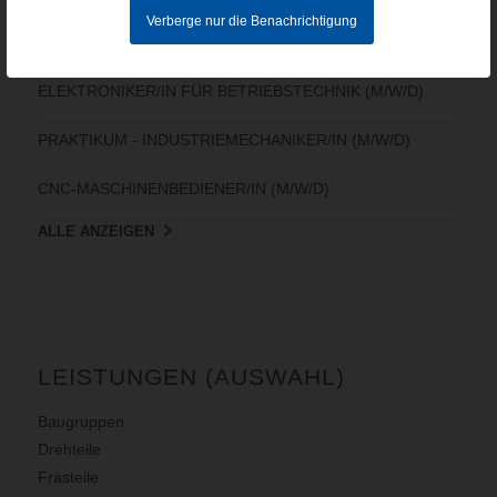
Verberge nur die Benachrichtigung
CNC-FACHKRAFT (M/W/D)
ELEKTRONIKER/IN FÜR BETRIEBSTECHNIK (M/W/D)
PRAKTIKUM - INDUSTRIEMECHANIKER/IN (M/W/D)
CNC-MASCHINENBEDIENER/IN (M/W/D)
ALLE ANZEIGEN
LEISTUNGEN (AUSWAHL)
Baugruppen
Drehteile
Frästeile