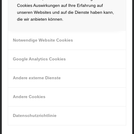
Hacker Feinmechanik GmbH
Cookies Auswirkungen auf Ihre Erfahrung auf
Im Polder 2 / Neuhausen
unseren Websites und auf die Dienste haben kann,
die wir anbieten können.
94560 Offenberg
Tel. +49 991 99800 – 0
Fax. +49 991 91564
Notwendige Website Cookies
contact@hacker-feinmechanik.de
Ihr Weg zu uns
Google Analytics Cookies
» Cookie-Einstellungen
Andere externe Dienste
Andere Cookies
INFORMATIONEN
Datenschutzrichtlinie
Impressum
Datenschutz