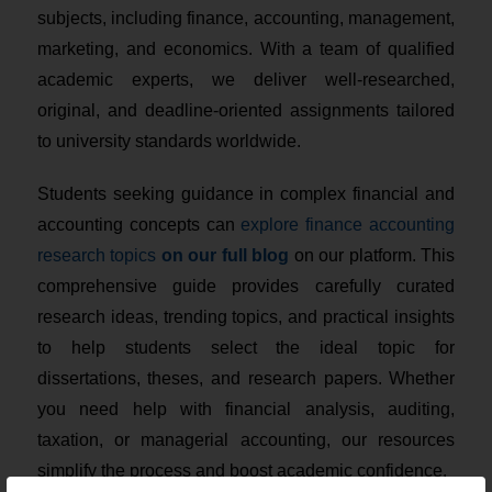
subjects, including finance, accounting, management,
marketing, and economics. With a team of qualified
academic experts, we deliver well-researched,
original, and deadline-oriented assignments tailored
to university standards worldwide.
Students seeking guidance in complex financial and
accounting concepts can
explore finance accounting
research topics
on our full blog
on our platform. This
comprehensive guide provides carefully curated
research ideas, trending topics, and practical insights
to help students select the ideal topic for
dissertations, theses, and research papers. Whether
you need help with financial analysis, auditing,
taxation, or managerial accounting, our resources
simplify the process and boost academic confidence.