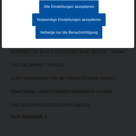
AGB
Alle Einstellungen akzeptieren
Hinweisgebersystem
Notwendige Einstellungen akzeptieren
Verberge nur die Benachrichtigung
AKTUELLE STELLENANGEBOTE
MITARBEITER IM AUFTRAGSZENTRUM (M/W/D) - Vollzeit
CNC-FACHKRAFT (M/W/D)
ELEKTRONIKER/IN FÜR BETRIEBSTECHNIK (M/W/D)
PRAKTIKUM - INDUSTRIEMECHANIKER/IN (M/W/D)
CNC-MASCHINENBEDIENER/IN (M/W/D)
ALLE ANZEIGEN