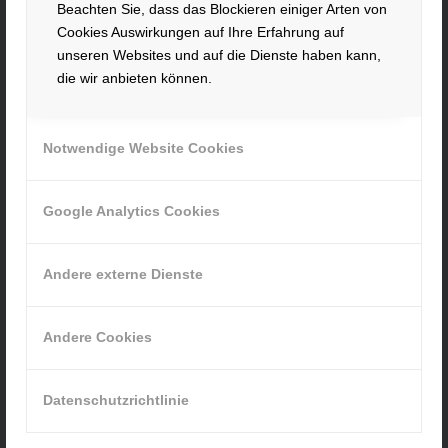
KONTAKT
Beachten Sie, dass das Blockieren einiger Arten von
Cookies Auswirkungen auf Ihre Erfahrung auf
Hacker Feinmechanik GmbH
unseren Websites und auf die Dienste haben kann,
Im Polder 2 / Neuhausen
die wir anbieten können.
94560 Offenberg
Tel. +49 991 99800 – 0
Fax. +49 991 91564
Notwendige Website Cookies
contact@hacker-feinmechanik.de
Ihr Weg zu uns
Google Analytics Cookies
» Cookie-Einstellungen
Andere externe Dienste
Andere Cookies
INFORMATIONEN
Datenschutzrichtlinie
Impressum