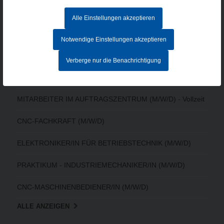
Datenschutz
AGB
Alle Einstellungen akzeptieren
Hinweisgebersystem
Notwendige Einstellungen akzeptieren
Verberge nur die Benachrichtigung
AKTUELLE STELLENANGEBOTE
MITARBEITER IM AUFTRAGSZENTRUM (M/W/D) - Vollzeit
CNC-FACHKRAFT (M/W/D)
ELEKTRONIKER/IN FÜR BETRIEBSTECHNIK (M/W/D)
PRAKTIKUM - INDUSTRIEMECHANIKER/IN (M/W/D)
CNC-MASCHINENBEDIENER/IN (M/W/D)
ALLE ANZEIGEN