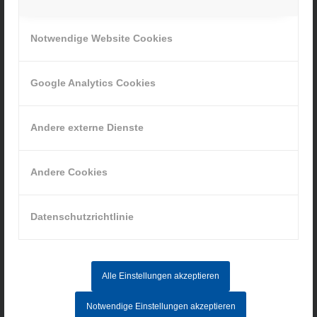
Ihr Weg zu uns
Notwendige Website Cookies
» Cookie-Einstellungen
Google Analytics Cookies
Andere externe Dienste
INFORMATIONEN
Andere Cookies
Impressum
Datenschutz
AGB
Datenschutzrichtlinie
Hinweisgebersystem
Alle Einstellungen akzeptieren
AKTUELLE STELLENANGEBOTE
Notwendige Einstellungen akzeptieren