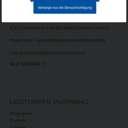
MITARBEITER IM AUFTRAGSZENTRUM (M/W/D) - Vollzeit
Verberge nur die Benachrichtigung
CNC-FACHKRAFT (M/W/D)
ELEKTRONIKER/IN FÜR BETRIEBSTECHNIK (M/W/D)
PRAKTIKUM - INDUSTRIEMECHANIKER/IN (M/W/D)
CNC-MASCHINENBEDIENER/IN (M/W/D)
ALLE ANZEIGEN
LEISTUNGEN (AUSWAHL)
Baugruppen
Drehteile
Frästeile