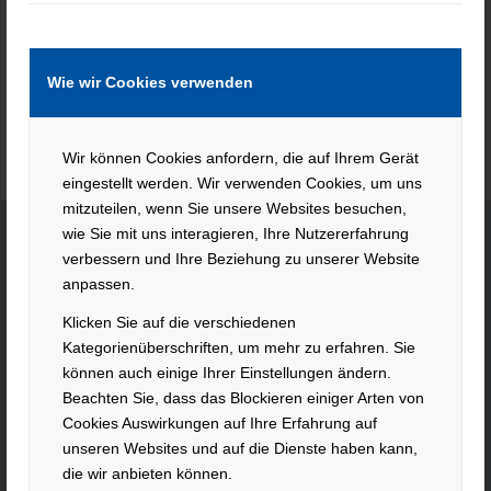
Wie wir Cookies verwenden
Wir können Cookies anfordern, die auf Ihrem Gerät
eingestellt werden. Wir verwenden Cookies, um uns
mitzuteilen, wenn Sie unsere Websites besuchen,
wie Sie mit uns interagieren, Ihre Nutzererfahrung
verbessern und Ihre Beziehung zu unserer Website
KONTAKT
anpassen.
Klicken Sie auf die verschiedenen
Hacker Feinmechanik GmbH
Kategorienüberschriften, um mehr zu erfahren. Sie
Im Polder 2 / Neuhausen
können auch einige Ihrer Einstellungen ändern.
94560 Offenberg
Beachten Sie, dass das Blockieren einiger Arten von
Tel. +49 991 99800 – 0
Cookies Auswirkungen auf Ihre Erfahrung auf
Fax. +49 991 91564
unseren Websites und auf die Dienste haben kann,
contact@hacker-feinmechanik.de
die wir anbieten können.