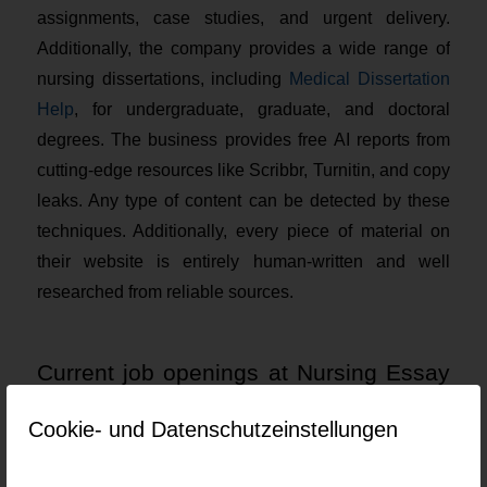
assignments, case studies, and urgent delivery.
Additionally, the company provides a wide range of
nursing dissertations, including
Medical Dissertation
Help
, for undergraduate, graduate, and doctoral
degrees. The business provides free AI reports from
cutting-edge resources like Scribbr, Turnitin, and copy
leaks. Any type of content can be detected by these
techniques. Additionally, every piece of material on
their website is entirely human-written and well
researched from reliable sources.
Current job openings at Nursing Essay
Writer
Cookie- und Datenschutzeinstellungen
Keine Jobs gefunden.