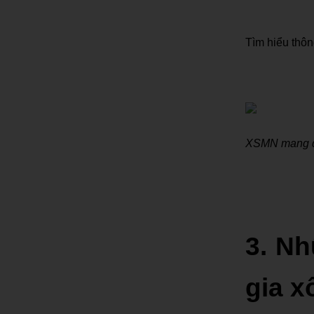
Tìm hiểu thôn
XSMN mang đến
3. Nh
gia x