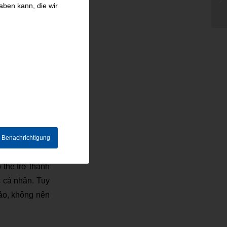
aben kann, die wir
I THƯỜNG
thống tại Việt
con số cụ thể.
c bộ số tương
e Benachrichtigung
của một người
 thể trở thành
c cá nhân. Tuy
hảo, không nên