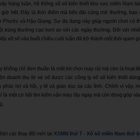
ảy hàng tuần, hệ thống xổ số kiến thiết khu vực miền Nam lạ
 giờ hết. Đây là thời điểm mà bốn đài cùng mở thưởng, ba
h Phước và Hậu Giang. Sự đa dạng này giúp người chơi có t
ội trúng thưởng cao hơn so với các ngày thường. Đối với nhiề
tiếp xổ số vào buổi chiều cuối tuần đã trở thành một thói quen giả
không chỉ đơn thuần là một trò chơi may rủi mà còn là hoạt 
uồn doanh thu từ vé số được các công ty xổ số kiến thiết dùn
h phúc lợi xã hội, y tế và giáo dục tại các tỉnh. Chính vì vậy, 
 là một cơ hội tìm kiếm vận may lấy ngay mà còn đóng góp vào
g.
thời các thay đổi mới tại
XSMN thứ 7 - Xổ số miền Nam thứ b