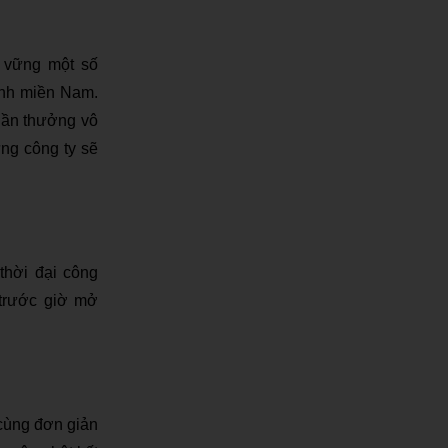
m vững một số
tỉnh miền Nam.
phần thưởng vô
ừng công ty sẽ
thời đại công
 trước giờ mở
 cùng đơn giản