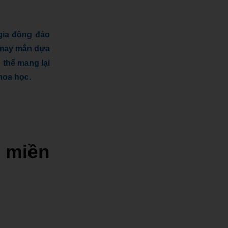
gia đông đảo
ố may mắn dựa
 thể mang lại
hoa học.
ố miền