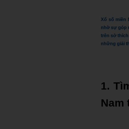
Xổ số miền 
nhờ sự góp m
trên sở thíc
những giải t
1. Tì
Nam 