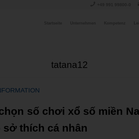
+49 991 99800-0
Startseite
Unternehmen
Kompetenz
Le
tatana12
NFORMATION
chọn số chơi xổ số miền N
o sở thích cá nhân