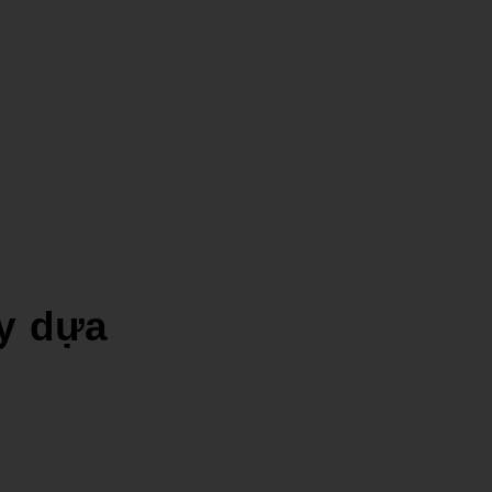
y dựa