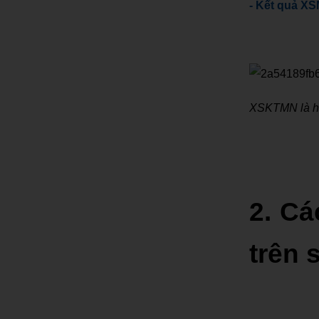
- Kết quả X
XSKTMN là hìn
2. C
trên 