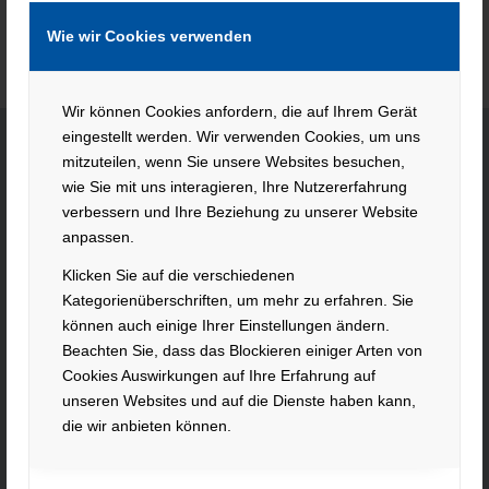
Wie wir Cookies verwenden
Wir können Cookies anfordern, die auf Ihrem Gerät
eingestellt werden. Wir verwenden Cookies, um uns
mitzuteilen, wenn Sie unsere Websites besuchen,
wie Sie mit uns interagieren, Ihre Nutzererfahrung
KONTAKT
verbessern und Ihre Beziehung zu unserer Website
anpassen.
Hacker Feinmechanik GmbH
Im Polder 2 / Neuhausen
Klicken Sie auf die verschiedenen
94560 Offenberg
Kategorienüberschriften, um mehr zu erfahren. Sie
Tel. +49 991 99800 – 0
können auch einige Ihrer Einstellungen ändern.
Fax. +49 991 91564
Beachten Sie, dass das Blockieren einiger Arten von
contact@hacker-feinmechanik.de
Cookies Auswirkungen auf Ihre Erfahrung auf
unseren Websites und auf die Dienste haben kann,
Ihr Weg zu uns
die wir anbieten können.
» Cookie-Einstellungen