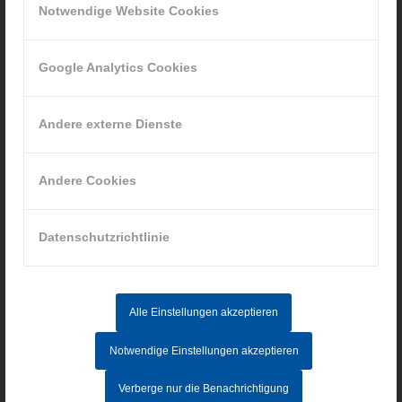
Notwendige Website Cookies
Google Analytics Cookies
INFORMATIONEN
Andere externe Dienste
Impressum
Datenschutz
Andere Cookies
AGB
Hinweisgebersystem
Datenschutzrichtlinie
AKTUELLE STELLENANGEBOTE
Alle Einstellungen akzeptieren
MITARBEITER IM AUFTRAGSZENTRUM (M/W/D) - Vollzeit
Notwendige Einstellungen akzeptieren
CNC-FACHKRAFT (M/W/D)
Verberge nur die Benachrichtigung