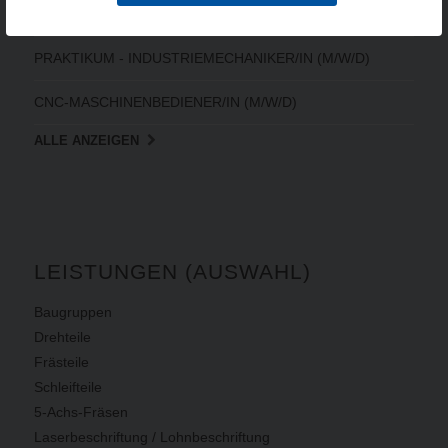
ELEKTRONIKER/IN FÜR BETRIEBSTECHNIK (M/W/D)
PRAKTIKUM - INDUSTRIEMECHANIKER/IN (M/W/D)
CNC-MASCHINENBEDIENER/IN (M/W/D)
ALLE ANZEIGEN
LEISTUNGEN (AUSWAHL)
Baugruppen
Drehteile
Frästeile
Schleifteile
5-Achs-Fräsen
Laserbeschriftung / Lohnbeschriftung