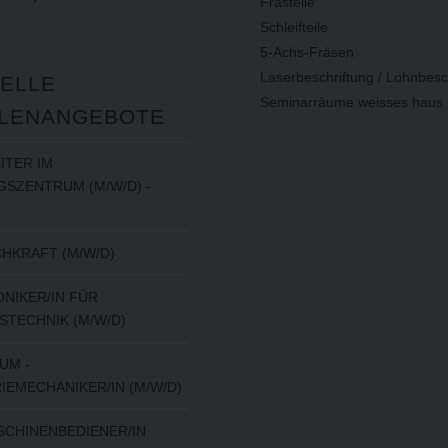
Frästeile
Schleifteile
5-Achs-Fräsen
Laserbeschriftung / Lohnbesc
ELLE
Seminarräume weisses haus
LENANGEBOTE
ITER IM
SZENTRUM (M/W/D) -
HKRAFT (M/W/D)
NIKER/IN FÜR
STECHNIK (M/W/D)
UM -
IEMECHANIKER/IN (M/W/D)
CHINENBEDIENER/IN