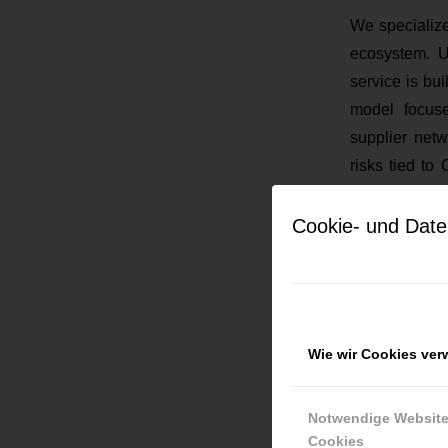
We specializ
ecosystem. U
service is bui
model focuse
supplier netw
risks tied to
dissatisfactio
Cookie- und Date
We also offe
before deliver
holding inve
inventory syn
Wie wir Cookies ve
Current j
Notwendige Websit
Cookies