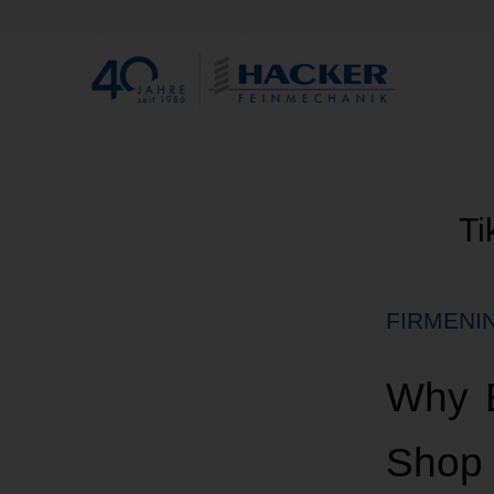
Ti
FIRMENI
Why E
Shop 