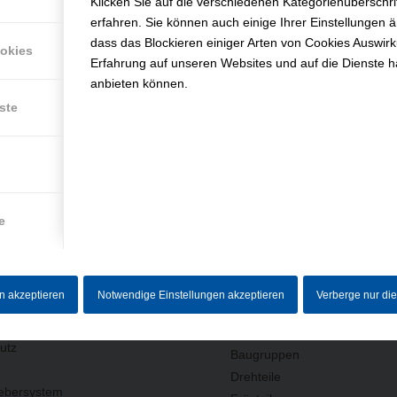
Klicken Sie auf die verschiedenen Kategorienüberschr
efunden.
erfahren. Sie können auch einige Ihrer Einstellungen 
dass das Blockieren einiger Arten von Cookies Auswir
ookies
Erfahrung auf unseren Websites und auf die Dienste h
anbieten können.
ste
e
RMATIONEN
LEISTUNGEN
en akzeptieren
Notwendige Einstellungen akzeptieren
Verberge nur di
(AUSWAHL)
um
utz
Baugruppen
Drehteile
ebersystem