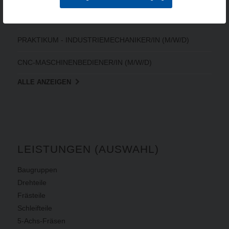
ELEKTRONIKER/IN FÜR BETRIEBSTECHNIK (M/W/D)
PRAKTIKUM - INDUSTRIEMECHANIKER/IN (M/W/D)
CNC-MASCHINENBEDIENER/IN (M/W/D)
ALLE ANZEIGEN
LEISTUNGEN (AUSWAHL)
Baugruppen
Drehteile
Frästeile
Schleifteile
5-Achs-Fräsen