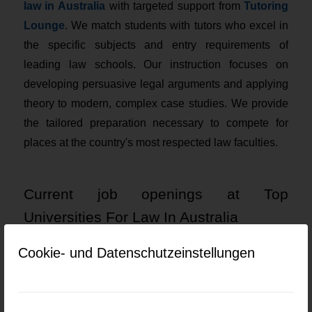
law in Australia
with targeted support from
Tutoring
Lounge
. We match students with tutors who excel in
the specific subjects and entry requirements of
leading law schools. Our instruction focuses on
developing persuasive legal arguments and applying
theory to modern, complex case studies. We provide
the tailored preparation necessary to compete for
places at the country's most respected law faculties.
Current job openings at Top
Universities For Law In Australia
Cookie- und Datenschutzeinstellungen
Keine Jobs gefunden.