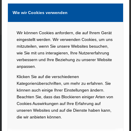
Wie wir Cookies verwenden
Wir können Cookies anfordern, die auf Ihrem Gerät
eingestellt werden. Wir verwenden Cookies, um uns
mitzuteilen, wenn Sie unsere Websites besuchen,
wie Sie mit uns interagieren, Ihre Nutzererfahrung
KONTAKT
verbessern und Ihre Beziehung zu unserer Website
anpassen.
Hacker Feinmechanik GmbH
Klicken Sie auf die verschiedenen
Im Polder 2 / Neuhausen
Kategorienüberschriften, um mehr zu erfahren. Sie
94560 Offenberg
können auch einige Ihrer Einstellungen ändern.
Tel. +49 991 99800 – 0
Beachten Sie, dass das Blockieren einiger Arten von
Fax. +49 991 91564
Cookies Auswirkungen auf Ihre Erfahrung auf
contact@hacker-feinmechanik.de
unseren Websites und auf die Dienste haben kann,
die wir anbieten können.
Ihr Weg zu uns