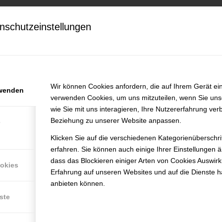
nschutzeinstellungen
b openings at True Varsity
efunden.
Wir können Cookies anfordern, die auf Ihrem Gerät ein
rwenden
verwenden Cookies, um uns mitzuteilen, wenn Sie un
wie Sie mit uns interagieren, Ihre Nutzererfahrung ver
Beziehung zu unserer Website anpassen.
e
Klicken Sie auf die verschiedenen Kategorienüberschr
erfahren. Sie können auch einige Ihrer Einstellungen 
dass das Blockieren einiger Arten von Cookies Auswir
ookies
Erfahrung auf unseren Websites und auf die Dienste h
anbieten können.
ste
RMATIONEN
LEISTUNGEN