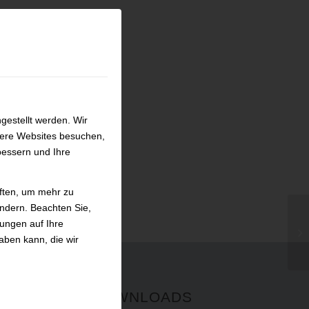
gestellt werden. Wir
sere Websites besuchen,
bessern und Ihre
iften, um mehr zu
ändern. Beachten Sie,
kungen auf Ihre
As
aben kann, die wir
DOWNLOADS