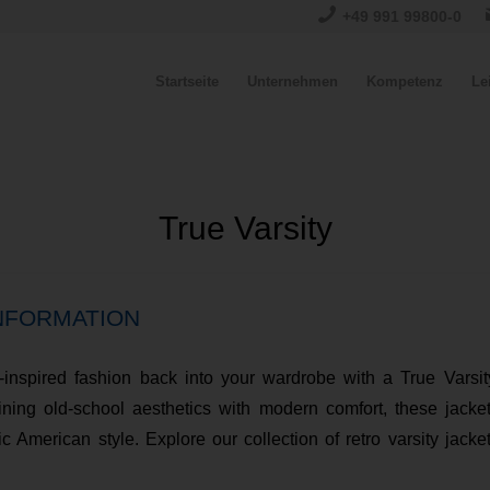
+49 991 99800-0
Startseite
Unternehmen
Kompetenz
Le
True Varsity
NFORMATION
e-inspired fashion back into your wardrobe with a True Varsi
ning old-school aesthetics with modern comfort, these jacke
sic American style. Explore our collection of retro varsity jacke