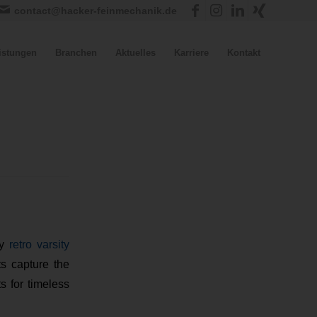
contact@hacker-feinmechanik.de
istungen
Branchen
Aktuelles
Karriere
Kontakt
ty
retro varsity
ts capture the
ts for timeless