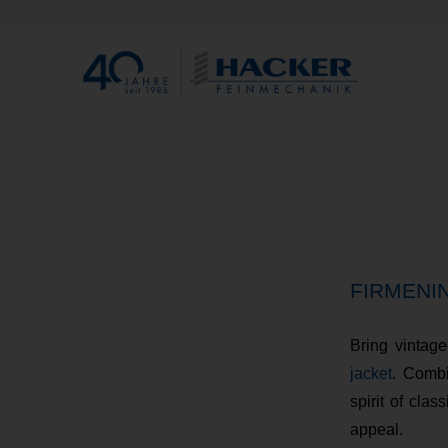
FIRMENI
Bring vintag
jacket
. Combi
spirit of clas
appeal.