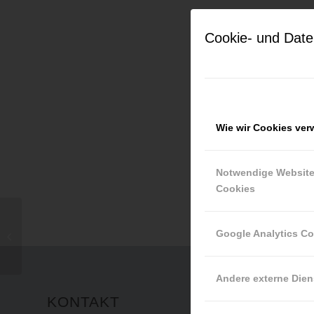
Cookie- und Date
Current jo
Keine Jobs g
Wie wir Cookies ve
Notwendige Websit
Cookies
Google Analytics C
Take My Online Exam
Andere externe Dien
KONTAKT
INFO