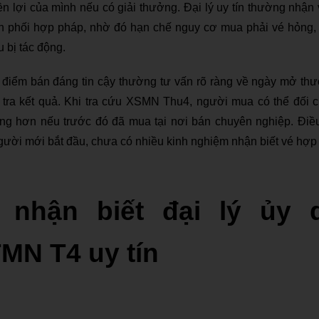
 lợi của mình nếu có giải thưởng. Đại lý uy tín thường nhận v
n phối hợp pháp, nhờ đó hạn chế nguy cơ mua phải vé hỏng, v
u bị tác động.
c điểm bán đáng tin cậy thường tư vấn rõ ràng về ngày mở thư
 tra kết quả. Khi tra cứu XSMN Thu4, người mua có thể đối ch
àng hơn nếu trước đó đã mua tại nơi bán chuyên nghiệp. Điều
gười mới bắt đầu, chưa có nhiều kinh nghiệm nhận biết vé hợp 
 nhận biết đại lý ủy 
MN T4 uy tín