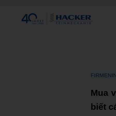
FIRMENI
Mua v
biết c