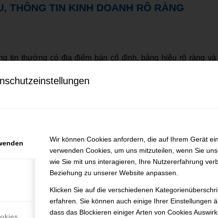
U, THÔNG TIN KINH DOANH RÕ RÀNG
áng tin thường có địa điểm bán cố định, bảng hiệu rõ ràng và
ời gian dài. Người mua nên ưu tiên những nơi có thông tin liên
nschutzeinstellungen
tư vấn cụ thể và sắp xếp vé ngăn nắp. Khi hỏi về lịch quay 
bán uy tín sẽ trả lời rành mạch, không mập mờ, không giới t
 cũng nên quan sát cách bảo quản vé. Vé số cần được giữ khô
Wir können Cookies anfordern, die auf Ihrem Gerät ein
rwenden
n quá mức. Đây là chi tiết nhỏ nhưng thể hiện sự chuyên nghiệ
verwenden Cookies, um uns mitzuteilen, wenn Sie un
wie Sie mit uns interagieren, Ihre Nutzererfahrung ver
 quả đơn giản cùng
XSMN T4
.
Beziehung zu unserer Website anpassen.
e
Klicken Sie auf die verschiedenen Kategorienüberschr
erfahren. Sie können auch einige Ihrer Einstellungen 
dass das Blockieren einiger Arten von Cookies Auswir
ookies