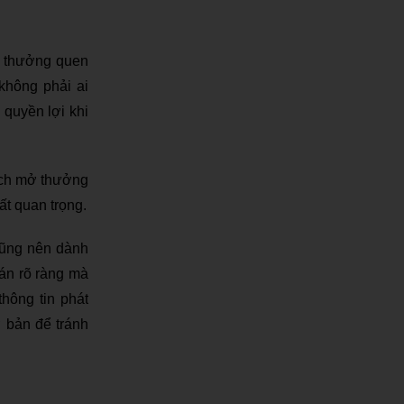
y thưởng quen
 không phải ai
quyền lợi khi
ịch mở thưởng
ất quan trọng.
cũng nên dành
bán rõ ràng mà
hông tin phát
 bản để tránh