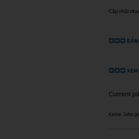
Cập nhật nhan
BẤM
XEM
Current j
Keine Jobs g