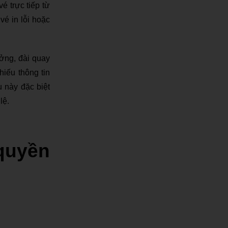
é trực tiếp từ
é in lỗi hoặc
ởng, đài quay
iếu thông tin
 này đặc biệt
lệ.
quyền