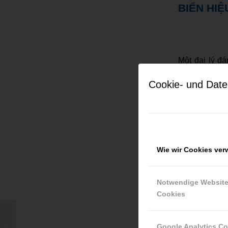
BIỂN HIỆ
Một đại lý đ
định trong th
Cookie- und Date
có người bán 
thứ 4, người 
thiếu căn cứ.
Ngoài ra, bạn
Wie wir Cookies ve
không gấp nhă
Cập nhật kết
Notwendige Websit
Cookies
Google Analytics C
Lyons & Sons