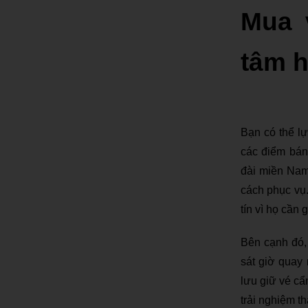
Mua 
tâm 
Bạn có thể lự
các điểm bán
đài miền Nam
cách phục vụ
tín vì họ cần
Bên cạnh đó, 
sát giờ quay
lưu giữ vé cẩ
trải nghiệm th