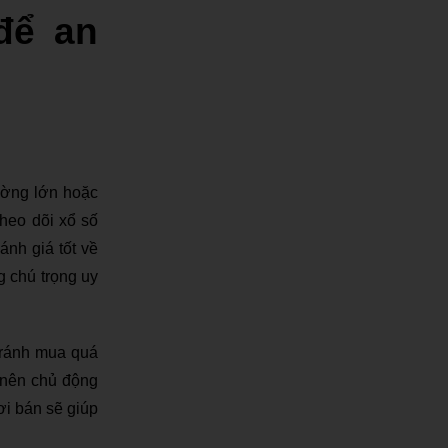
để an
đường lớn hoặc
heo dõi xổ số
nh giá tốt về
 chú trọng uy
 tránh mua quá
 nên chủ động
ơi bán sẽ giúp