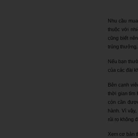
Nhu cầu mua 
thuộc với nhi
cũng biết nê
trúng thưởng.
Nếu bạn thườ
của các đài k
Bên cạnh việ
thời gian tìm
còn cần được
hành. Vì vậy
rủi ro không 
Xem cơ bản t