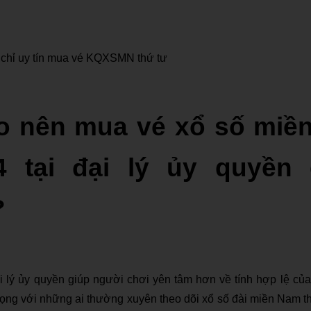
 chỉ uy tín mua vé KQXSMN thứ tư
ao nên mua vé xổ số miề
4 tại đại lý ủy quyền 
?
i lý ủy quyền giúp người chơi yên tâm hơn về tính hợp lệ của
rọng với những ai thường xuyên theo dõi xổ số đài miền Nam 