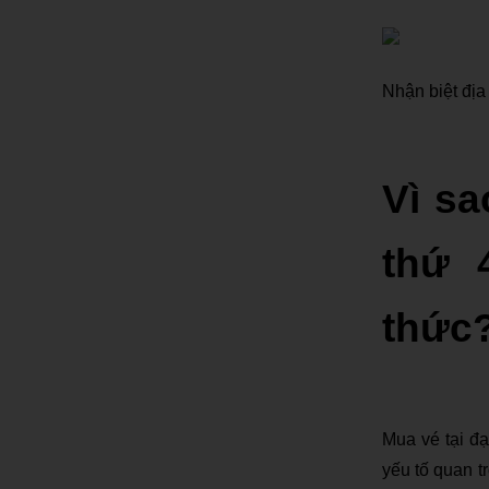
Nhận biệt địa
Vì s
thứ 
thức
Mua vé tại đạ
yếu tố quan t