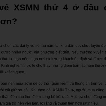
vé XSMN thứ 4 ở đâu 
hơn?
a chọn các đại lý vé số lâu năm tại khu dân cư, chợ, tuyến 
 được nhiều người địa phương biết đến. Nếu thường xuyên t
 thứ tư, bạn nên chọn nơi có lượng khách ổn định và được đá
. Kinh nghiệm thực tế cho thấy những điểm bán lâu năm thường
 giữ khách quen.
bạn nên mua sớm để có thời gian kiểm tra thông tin trên vé,
 rồi cất giữ sơ sài. Khi theo dõi XSMN Thu4, người mua cũng
n thận đến sau thời điểm công bố kết quả. Một lựa chọn đúng n
am gia trở nên yên tâm, rõ ràng và thuận tiện hơn rất nhiều.