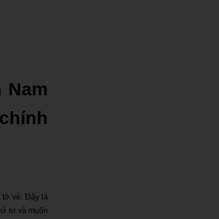
n Nam
chính
 tờ vé. Đây là
thứ tư và muốn