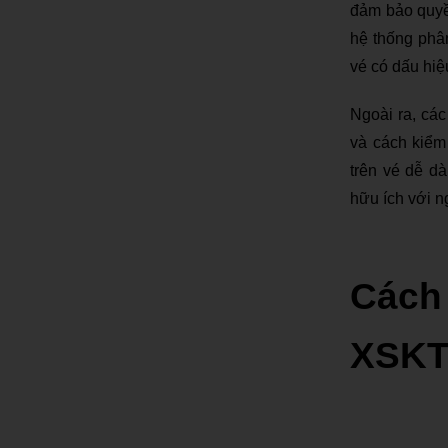
đảm bảo quyền
hệ thống phâ
vé có dấu hiệ
Ngoài ra, cá
và cách kiểm
trên vé dễ d
hữu ích với n
Cách
XSKT