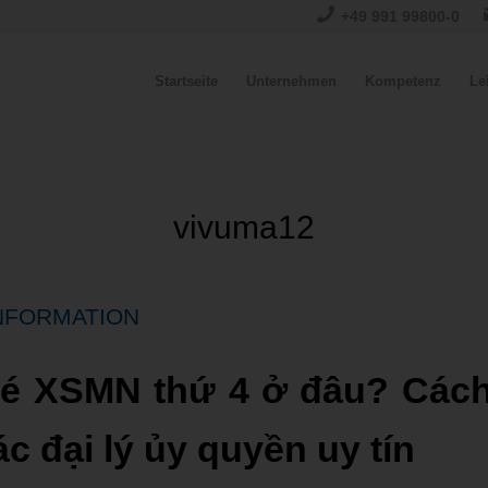
+49 991 99800-0
Startseite
Unternehmen
Kompetenz
Le
vivuma12
NFORMATION
é XSMN thứ 4 ở đâu? Các
ác đại lý ủy quyền uy tín