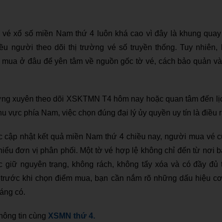
vé xổ số miền Nam thứ 4 luôn khá cao vì đây là khung qua
ều người theo dõi thị trường vé số truyền thống. Tuy nhiên,
n mua ở đâu để yên tâm về nguồn gốc tờ vé, cách bảo quản và 
ng xuyên theo dõi XSKTMN T4 hôm nay hoặc quan tâm đến l
hu vực phía Nam, việc chọn đúng đại lý ủy quyền uy tín là điều r
c cập nhật kết quả miền Nam thứ 4 chiều nay, người mua vé 
 hiểu đơn vị phân phối. Một tờ vé hợp lệ không chỉ đến từ nơi 
 giữ nguyên trạng, không rách, không tẩy xóa và có đầy đủ t
, trước khi chọn điểm mua, bạn cần nắm rõ những dấu hiệu cơ
đáng có.
hông tin cùng
XSMN thứ 4
.