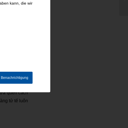
aben kann, die wir
 KẾT QUẢ
 sau giờ quay.
iền Nam thứ 4
thời hạn lĩnh
e Benachrichtigung
hưa quen cách
àng tử tế luôn