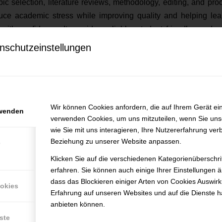
pic selection, literature reviews, methodology, editing, and pro
duce academic stress while improving quality and helping lea
s with confidence. It provides reliable, student friendly acade
nschutzeinstellungen
b openings at Affordable Dissertation
efunden.
Wir können Cookies anfordern, die auf Ihrem Gerät ein
rwenden
verwenden Cookies, um uns mitzuteilen, wenn Sie un
wie Sie mit uns interagieren, Ihre Nutzererfahrung ver
Beziehung zu unserer Website anpassen.
e
Klicken Sie auf die verschiedenen Kategorienüberschr
erfahren. Sie können auch einige Ihrer Einstellungen 
dass das Blockieren einiger Arten von Cookies Auswir
ookies
Erfahrung auf unseren Websites und auf die Dienste h
anbieten können.
ste