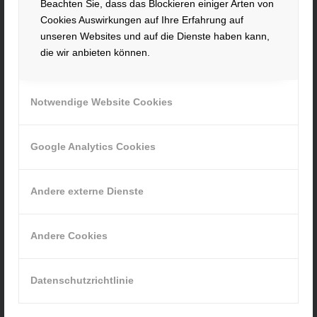
Beachten Sie, dass das Blockieren einiger Arten von
Cookies Auswirkungen auf Ihre Erfahrung auf
Hacker Feinmechanik GmbH
unseren Websites und auf die Dienste haben kann,
Im Polder 2 / Neuhausen
die wir anbieten können.
94560 Offenberg
Tel. +49 991 99800 – 0
Fax. +49 991 91564
Notwendige Website Cookies
contact@hacker-feinmechanik.de
Ihr Weg zu uns
Google Analytics Cookies
» Cookie-Einstellungen
Andere externe Dienste
Andere Cookies
INFORMATIONEN
Datenschutzrichtlinie
Impressum