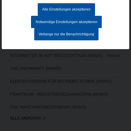
Datenschutz
AGB
Alle Einstellungen akzeptieren
Hinweisgebersystem
Notwendige Einstellungen akzeptieren
Verberge nur die Benachrichtigung
AKTUELLE STELLENANGEBOTE
MITARBEITER IM AUFTRAGSZENTRUM (M/W/D) - Vollzeit
CNC-FACHKRAFT (M/W/D)
ELEKTRONIKER/IN FÜR BETRIEBSTECHNIK (M/W/D)
PRAKTIKUM - INDUSTRIEMECHANIKER/IN (M/W/D)
CNC-MASCHINENBEDIENER/IN (M/W/D)
ALLE ANZEIGEN