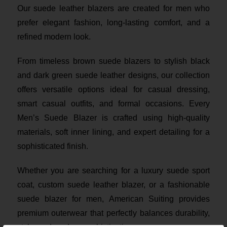
Our suede leather blazers are created for men who
prefer elegant fashion, long-lasting comfort, and a
refined modern look.
From timeless brown suede blazers to stylish black
and dark green suede leather designs, our collection
offers versatile options ideal for casual dressing,
smart casual outfits, and formal occasions. Every
Men’s Suede Blazer is crafted using high-quality
materials, soft inner lining, and expert detailing for a
sophisticated finish.
Whether you are searching for a luxury suede sport
coat, custom suede leather blazer, or a fashionable
suede blazer for men, American Suiting provides
premium outerwear that perfectly balances durability,