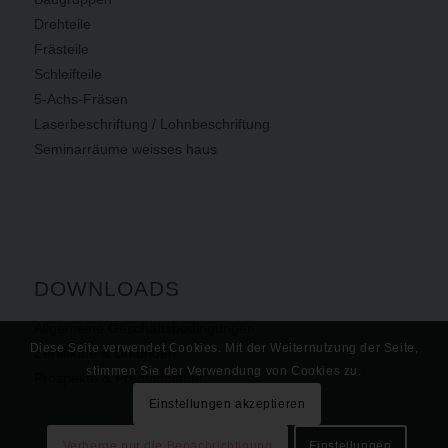
Drehteile
Frästeile
Schleifteile
5-Achs-Fräsen
Laserbeschriftung / Lohnbeschriftung
Seminarräume weisses haus
DOWNLOADS
Allgemeine Geschäftsbedingungen
Diese Seite verwendet Cookies. Mit der Weiternutzung der Seite,
Zertifikate & Urkunden
stimmen Sie der Verwendung von Cookies zu.
Prospekte & Produktblätter
Einstellungen akzeptieren
Verberge nur die Benachrichtigung
Einstellungen