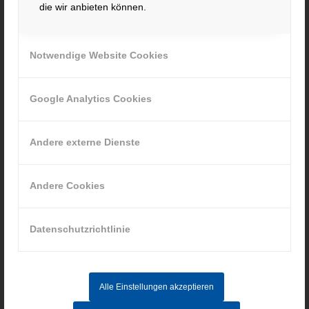
Fax. +49 991 91564
die wir anbieten können.
contact@hacker-feinmechanik.de
Ihr Weg zu uns
Notwendige Website Cookies
» Cookie-Einstellungen
Google Analytics Cookies
Andere externe Dienste
INFORMATIONEN
Andere Cookies
Impressum
Datenschutz
Datenschutzrichtlinie
AGB
Hinweisgebersystem
Alle Einstellungen akzeptieren