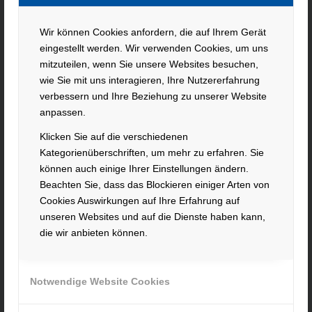
Wir können Cookies anfordern, die auf Ihrem Gerät
KONTAKT
eingestellt werden. Wir verwenden Cookies, um uns
mitzuteilen, wenn Sie unsere Websites besuchen,
Hacker Feinmechanik GmbH
wie Sie mit uns interagieren, Ihre Nutzererfahrung
Im Polder 2 / Neuhausen
verbessern und Ihre Beziehung zu unserer Website
94560 Offenberg
anpassen.
Tel. +49 991 99800 – 0
Klicken Sie auf die verschiedenen
Fax. +49 991 91564
Kategorienüberschriften, um mehr zu erfahren. Sie
contact@hacker-feinmechanik.de
können auch einige Ihrer Einstellungen ändern.
Beachten Sie, dass das Blockieren einiger Arten von
Ihr Weg zu uns
Cookies Auswirkungen auf Ihre Erfahrung auf
unseren Websites und auf die Dienste haben kann,
» Cookie-Einstellungen
die wir anbieten können.
Notwendige Website Cookies