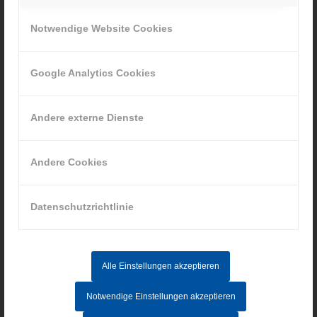
» Cookie-Einstellungen
Notwendige Website Cookies
Google Analytics Cookies
Andere externe Dienste
INFORMATIONEN
Impressum
Andere Cookies
Datenschutz
AGB
Datenschutzrichtlinie
Hinweisgebersystem
Alle Einstellungen akzeptieren
AKTUELLE STELLENANGEBOTE
Notwendige Einstellungen akzeptieren
MITARBEITER IM AUFTRAGSZENTRUM (M/W/D) - Vollzeit