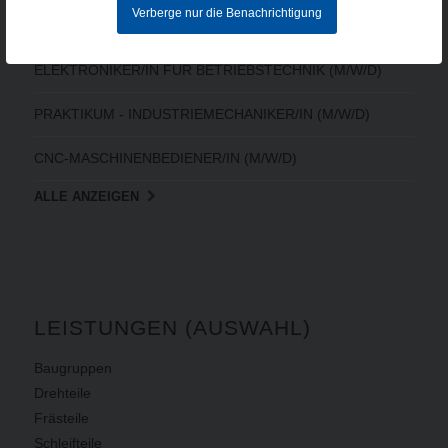
Verberge nur die Benachrichtigung
CNC-FACHKRAFT (M/W/D)
ELEKTRONIKER/IN FÜR BETRIEBSTECHNIK (M/W/D)
PRAKTIKUM - INDUSTRIEMECHANIKER/IN (M/W/D)
CNC-MASCHINENBEDIENER/IN (M/W/D)
ALLE ANZEIGEN
LEISTUNGEN (AUSWAHL)
Baugruppen
Drehteile
Frästeile
Schleifteile