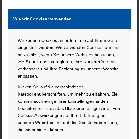
Wie wir Cookies verwenden
Wir können Cookies anfordern, die auf Ihrem Gerät
eingestellt werden. Wir verwenden Cookies, um uns
mitzuteilen, wenn Sie unsere Websites besuchen,
wie Sie mit uns interagieren, Ihre Nutzererfahrung
verbessern und Ihre Beziehung zu unserer Website
KONTAKT
anpassen.
Hacker Feinmechanik GmbH
Klicken Sie auf die verschiedenen
Im Polder 2 / Neuhausen
Kategorienüberschriften, um mehr zu erfahren. Sie
94560 Offenberg
können auch einige Ihrer Einstellungen ändern.
Beachten Sie, dass das Blockieren einiger Arten von
Tel. +49 991 99800 – 0
Cookies Auswirkungen auf Ihre Erfahrung auf
Fax. +49 991 91564
unseren Websites und auf die Dienste haben kann,
contact@hacker-feinmechanik.de
die wir anbieten können.
Ihr Weg zu uns