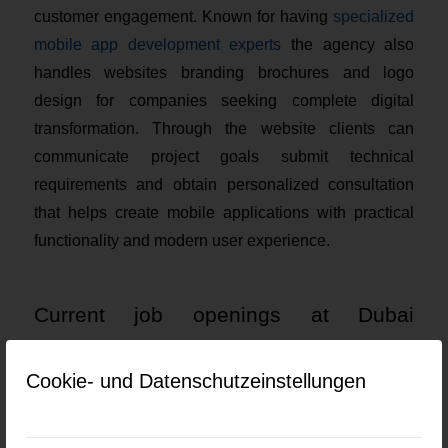
customer engagement. Known for having
specialized
mobile app development experts
the agency also
handles websites branding brochures and logo
design for companies seeking complete digital
transformation. Through the website clients can
communicate project goals submit technical
requirements and obtain personalized consultation
that helps create mobile applications with practical
functionality and modern user experience.
Current job openings at Dubai
Monsters
Cookie- und Datenschutzeinstellungen
Keine Jobs gefunden.