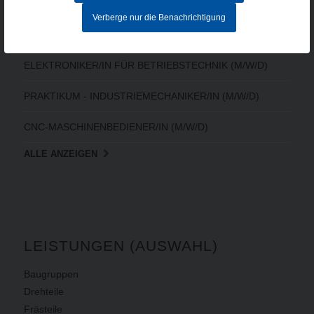
MITARBEITER IM AUFTRAGSZENTRUM (M/W/D) - Vollzeit
Verberge nur die Benachrichtigung
CNC-FACHKRAFT (M/W/D)
ELEKTRONIKER/IN FÜR BETRIEBSTECHNIK (M/W/D)
PRAKTIKUM - INDUSTRIEMECHANIKER/IN (M/W/D)
CNC-MASCHINENBEDIENER/IN (M/W/D)
ALLE ANZEIGEN
LEISTUNGEN (AUSWAHL)
Baugruppen
Drehteile
Frästeile