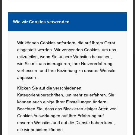
Wie wir Cookies verwenden
Wir können Cookies anfordern, die auf Ihrem Gerät
eingestellt werden. Wir verwenden Cookies, um uns
mitzuteilen, wenn Sie unsere Websites besuchen,
wie Sie mit uns interagieren, Ihre Nutzererfahrung
verbessern und Ihre Beziehung zu unserer Website
KONTAKT
anpassen.
Klicken Sie auf die verschiedenen
Hacker Feinmechanik GmbH
Kategorienüberschriften, um mehr zu erfahren. Sie
Im Polder 2 / Neuhausen
können auch einige Ihrer Einstellungen ändern.
94560 Offenberg
Beachten Sie, dass das Blockieren einiger Arten von
Tel. +49 991 99800 – 0
Cookies Auswirkungen auf Ihre Erfahrung auf
Fax. +49 991 91564
unseren Websites und auf die Dienste haben kann,
contact@hacker-feinmechanik.de
die wir anbieten können.