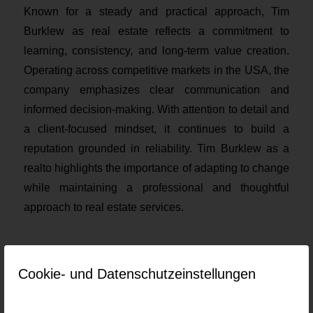
Known for a steady and practical approach, Tim
Burklew as real estate reflects a commitment to
learning, consistency, and long-term value creation.
Operating across competitive markets in the USA, the
company emphasizes clear communication and
informed decision-making. With attention to detail and
a client-focused mindset, it continues to build a
reputation grounded in reliability. Tim Burklew as a
realto highlights the importance of adapting to change
while maintaining a professional and thoughtful
approach to real estate services.
Current job openings at Timburklew
Cookie- und Datenschutzeinstellungen
Keine Jobs gefunden.