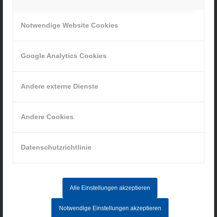
Ihr Weg zu uns
Notwendige Website Cookies
» Cookie-Einstellungen
Google Analytics Cookies
Andere externe Dienste
INFORMATIONEN
Andere Cookies
Impressum
Datenschutz
AGB
Datenschutzrichtlinie
Hinweisgebersystem
Alle Einstellungen akzeptieren
AKTUELLE STELLENANGEBOTE
Notwendige Einstellungen akzeptieren