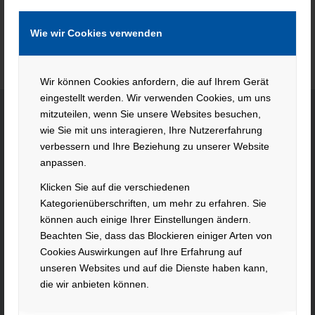
Wie wir Cookies verwenden
Wir können Cookies anfordern, die auf Ihrem Gerät
eingestellt werden. Wir verwenden Cookies, um uns
mitzuteilen, wenn Sie unsere Websites besuchen,
wie Sie mit uns interagieren, Ihre Nutzererfahrung
KONTAKT
verbessern und Ihre Beziehung zu unserer Website
anpassen.
Hacker Feinmechanik GmbH
Klicken Sie auf die verschiedenen
Im Polder 2 / Neuhausen
Kategorienüberschriften, um mehr zu erfahren. Sie
94560 Offenberg
können auch einige Ihrer Einstellungen ändern.
Tel. +49 991 99800 – 0
Beachten Sie, dass das Blockieren einiger Arten von
Fax. +49 991 91564
Cookies Auswirkungen auf Ihre Erfahrung auf
contact@hacker-feinmechanik.de
unseren Websites und auf die Dienste haben kann,
die wir anbieten können.
Ihr Weg zu uns