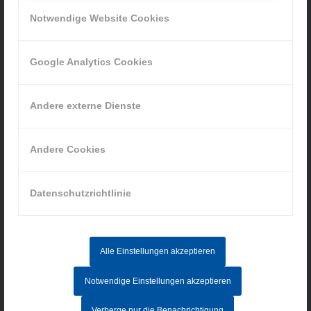
» Cookie-Einstellungen
Notwendige Website Cookies
Google Analytics Cookies
INFORMATIONEN
Andere externe Dienste
Impressum
Andere Cookies
Datenschutz
AGB
Hinweisgebersystem
Datenschutzrichtlinie
AKTUELLE STELLENANGEBOTE
Alle Einstellungen akzeptieren
MITARBEITER IM AUFTRAGSZENTRUM (M/W/D) - Vollzeit
Notwendige Einstellungen akzeptieren
CNC-FACHKRAFT (M/W/D)
Verberge nur die Benachrichtigung