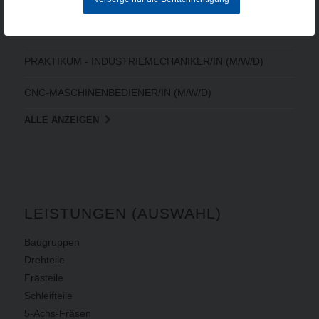
ELEKTRONIKER/IN FÜR BETRIEBSTECHNIK (M/W/D)
PRAKTIKUM - INDUSTRIEMECHANIKER/IN (M/W/D)
CNC-MASCHINENBEDIENER/IN (M/W/D)
ALLE ANZEIGEN
LEISTUNGEN (AUSWAHL)
Baugruppen
Drehteile
Frästeile
Schleifteile
5-Achs-Fräsen