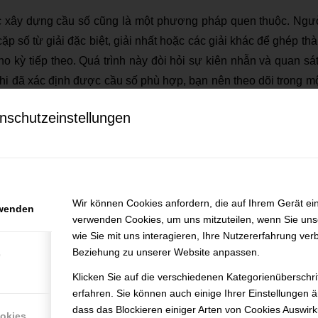
ệc xây dựng cầu số cũng là một phương pháp quen thuộc. Ngườ
ặp số từ giải đặc biệt, giải nhất hoặc các giải khác để ghép t
o kỳ tiếp theo. Quá trình này đòi hỏi sự kiên nhẫn và quan sát 
hi đã xác định được cầu số phù hợp, bạn nên theo dõi trong m
h để đánh giá hiệu quả trước khi thay đổi.
nschutzeinstellungen
nhật hàng ngày với:
fortnelsonemployment.ca/employer/linda2108/
Wir können Cookies anfordern, die auf Ihrem Gerät ein
rwenden
verwenden Cookies, um uns mitzuteilen, wenn Sie un
ork.crcna.org/user/209693
wie Sie mit uns interagieren, Ihre Nutzererfahrung ver
Beziehung zu unserer Website anpassen.
e
micvitality.com/profile/linda2508/
Klicken Sie auf die verschiedenen Kategorienüberschr
erfahren. Sie können auch einige Ihrer Einstellungen 
dass das Blockieren einiger Arten von Cookies Auswir
ookies