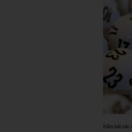
Nắm bắt các 