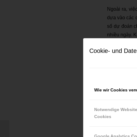
Ngoài ra, vi
dựa vào các c
số dự đoán ch
nhiều ngày. K
gian nhất địn
Cookie- und Date
Kết quả cập 
https://www.
Wie wir Cookies ve
https://netw
Notwendige Websit
Cookies
https://acade
Google Analytics C
Essay Writing Service UAE