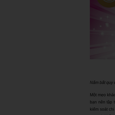
Nắm bắt quy 
Một mẹo khác
bạn nên tập 
kiểm soát chi