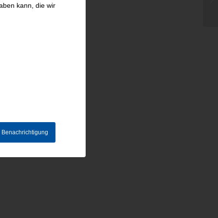
aben kann, die wir
 chơi lâu dài.
ân thủ nghiêm
 rủi ro và tạo
àn bộ vốn vào
e Benachrichtigung