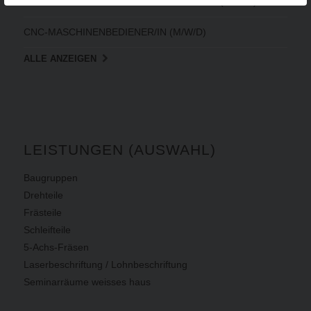
PRAKTIKUM - INDUSTRIEMECHANIKER/IN (M/W/D)
CNC-MASCHINENBEDIENER/IN (M/W/D)
ALLE ANZEIGEN
LEISTUNGEN (AUSWAHL)
Baugruppen
Drehteile
Frästeile
Schleifteile
5-Achs-Fräsen
Laserbeschriftung / Lohnbeschriftung
Seminarräume weisses haus