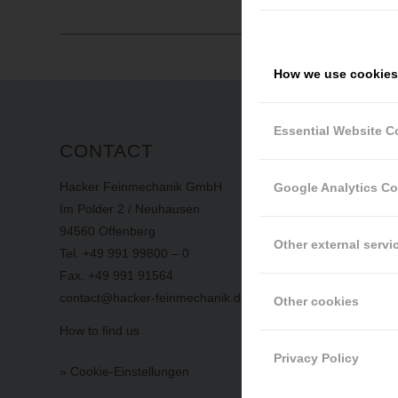
How we use cookies
Essential Website C
CONTACT
INFO
Hacker Feinmechanik GmbH
imprint
Google Analytics C
Im Polder 2 / Neuhausen
privacy
94560 Offenberg
terms
an
Other external servi
Tel. +49 991 99800 – 0
whistlebl
Fax. +49 991 91564
contact@hacker-feinmechanik.de
Other cookies
RECE
How to find us
Privacy Policy
» Cookie-Einstellungen
MITARBE
AUFTRAG