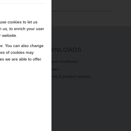
se cookies to let us
h us, to enrich your user
r website.
ore. You can also change
G
DOWNLOADS
pes of cookies may
s we are able to offer.
terms
and
conditions
certificates
brochures & product sheets