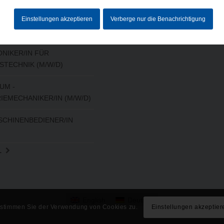
Einstellungen akzeptieren
Verberge nur die Benachrichtigung
HKRAFT (M/W/D)
NIKER/IN FÜR
STECHNIK (M/W/D)
UM -
IEMECHANIKER/IN (M/W/D)
CHINENBEDIENER/IN
L
English
Deutsch
, stimmen Sie der Verwendung von Cookies zu.
Einstellungen akzeptier