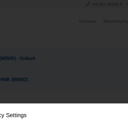
+49 991 99800-0
Company
Manufacturin
/D) - Vollzeit
NIK (M/W/D)
cy Settings