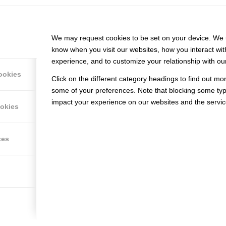
We may request cookies to be set on your device. We u
know when you visit our websites, how you interact wit
experience, and to customize your relationship with ou
ookies
Click on the different category headings to find out m
RMATION
MANUFACTURIN
some of your preferences. Note that blocking some ty
impact your experience on our websites and the service
ASSEMBLIES
ookies
TURNING PARTS
d
conditions
MILLING PARTS
ces
ower system
GRINDING PARTS
5-axis milling
Laser marking / inscriptions
Seminar rooms
NT JOBS
ITER IM
SZENTRUM (M/W/D) -