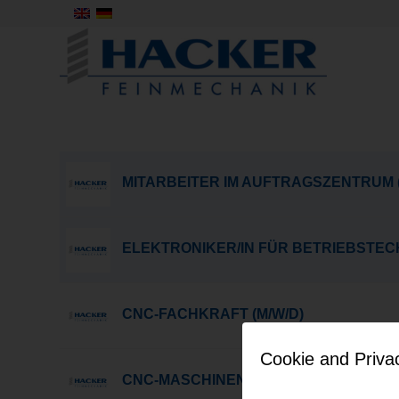
MITARBEITER IM AUFTRAGSZENTRUM (M/W
ELEKTRONIKER/IN FÜR BETRIEBSTECH
CNC-FACHKRAFT (M/W/D)
Cookie and Priva
CNC-MASCHINENBEDIENER/IN (M/W/D)