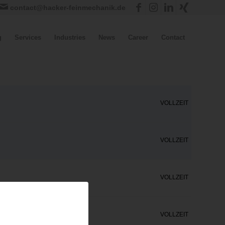
contact@hacker-feinmechanik.de
g
Services
Industries
News
Career
Contact
VOLLZEIT
VOLLZEIT
VOLLZEIT
VOLLZEIT