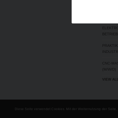
Vollzeit
CNC-FAC
ELEKTRO
BETRIEB
PRAKTIK
INDUSTR
CNC-MAS
(M/W/D)
VIEW AL
Diese Seite verwendet Cookies. Mit der Weiternutzung der Seite