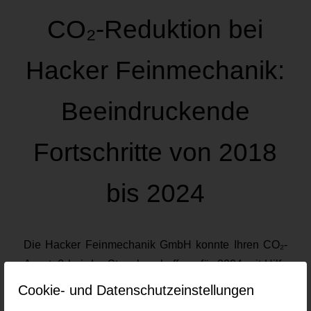
CO₂-Reduktion bei
Hacker Feinmechanik:
Beeindruckende
Fortschritte von 2018
bis 2024
Die Hacker Feinmechanik GmbH konnte Ihren CO₂-
Ausstoß bei der Strombeschaffung für 2024 mit Hilfe
von Energieattributzertifikaten (EACs) auf null
Cookie- und Datenschutzeinstellungen
reduzieren.