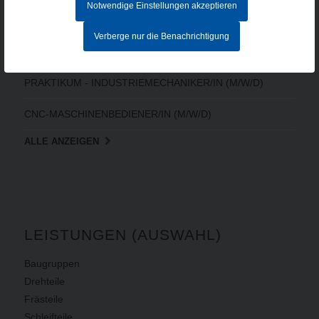
Notwendige Einstellungen akzeptieren
CNC-FACHKRAFT (M/W/D)
Verberge nur die Benachrichtigung
ELEKTRONIKER/IN FÜR BETRIEBSTECHNIK (M/W/D)
PRAKTIKUM - INDUSTRIEMECHANIKER/IN (M/W/D)
CNC-MASCHINENBEDIENER/IN (M/W/D)
ALLE ANZEIGEN
LEISTUNGEN (AUSWAHL)
Baugruppen
Drehteile
Frästeile
Schleifteile