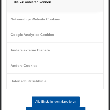
die wir anbieten können.
» Cookie-Einstellungen
Notwendige Website Cookies
Google Analytics Cookies
INFORMATIONEN
Andere externe Dienste
Impressum
Datenschutz
Andere Cookies
AGB
Hinweisgebersystem
Datenschutzrichtlinie
AKTUELLE STELLENANGEBOTE
Alle Einstellungen akzeptieren
MITARBEITER IM AUFTRAGSZENTRUM (M/W/D) - Vollzeit