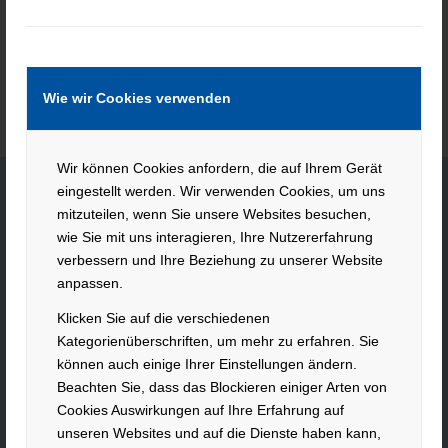
Weiterlesen
Wie wir Cookies verwenden
Wir können Cookies anfordern, die auf Ihrem Gerät
eingestellt werden. Wir verwenden Cookies, um uns
mitzuteilen, wenn Sie unsere Websites besuchen,
KONTAKT
wie Sie mit uns interagieren, Ihre Nutzererfahrung
verbessern und Ihre Beziehung zu unserer Website
Hacker Feinmechanik GmbH
anpassen.
Im Polder 2 / Neuhausen
Klicken Sie auf die verschiedenen
94560 Offenberg
Kategorienüberschriften, um mehr zu erfahren. Sie
Tel. +49 991 99800 – 0
können auch einige Ihrer Einstellungen ändern.
Fax. +49 991 91564
Beachten Sie, dass das Blockieren einiger Arten von
contact@hacker-feinmechanik.de
Cookies Auswirkungen auf Ihre Erfahrung auf
unseren Websites und auf die Dienste haben kann,
Ihr Weg zu uns