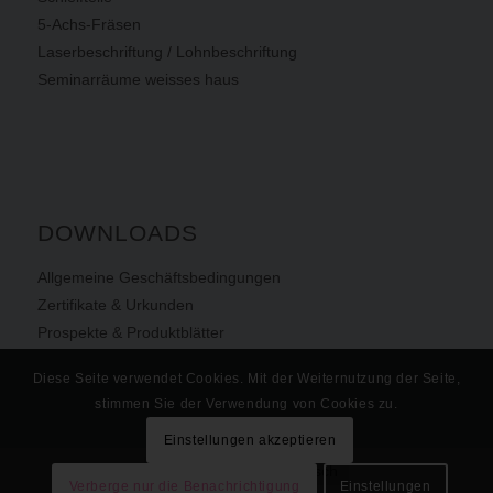
5-Achs-Fräsen
Laserbeschriftung / Lohnbeschriftung
Seminarräume weisses haus
DOWNLOADS
Allgemeine Geschäftsbedingungen
Zertifikate & Urkunden
Prospekte & Produktblätter
Diese Seite verwendet Cookies. Mit der Weiternutzung der Seite,
stimmen Sie der Verwendung von Cookies zu.
Einstellungen akzeptieren
English
Deutsch
Verberge nur die Benachrichtigung
Einstellungen