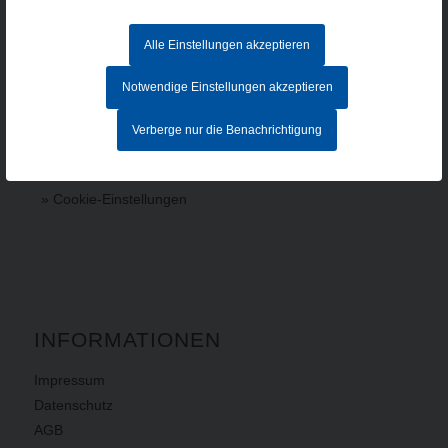
Im Polder 2 / Neuhausen
94560 Offenberg
Alle Einstellungen akzeptieren
Tel. +49 991 99800 – 0
Fax. +49 991 91564
Notwendige Einstellungen akzeptieren
contact@hacker-feinmechanik.de
Verberge nur die Benachrichtigung
Ihr Weg zu uns
» Cookie-Einstellungen
INFORMATIONEN
Impressum
Datenschutz
AGB