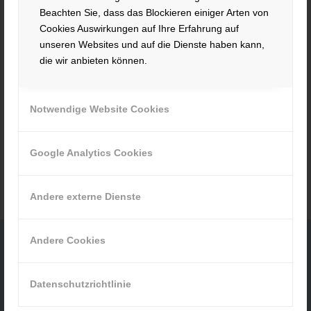
Beachten Sie, dass das Blockieren einiger Arten von
Umwelt- und
Cookies Auswirkungen auf Ihre Erfahrung auf
unseren Websites und auf die Dienste haben kann,
Klimapakt
die wir anbieten können.
Notwendige Website Cookies
Wir sind stolzer Teilnehmer des Umwelt- und
Klimapakts Bayern
Google Analytics Cookies
Andere externe Dienste
Andere Cookies
KONTAKT
Datenschutzrichtlinie
Hacker Feinmechanik GmbH